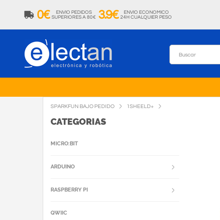
0€
3.9€
ENVIO PEDIDOS
ENVIO ECONOMICO
SUPERIORES A 80€
24H CUALQUIER PESO
SPARKFUN BAJO PEDIDO
1SHEELD+
CATEGORIAS
MICRO:BIT
ARDUINO
RASPBERRY PI
QWIIC