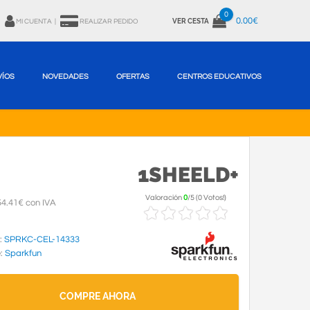
0
0.00€
VER CESTA
MI CUENTA
|
REALIZAR PEDIDO
VÍOS
NOVEDADES
OFERTAS
CENTROS EDUCATIVOS
1SHEELD+
Valoración
0
/
5
(
0 Votos!
)
4.41€ con IVA
:
SPRKC-CEL-14333
e:
Sparkfun
COMPRE AHORA