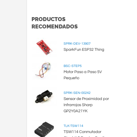
PRODUCTOS
RECOMENDADOS
SPRK-DEV-13907
SparkFun ESP32 Thing
BSC-STEP5
Motor Paso a Paso 5V
Pequeño
SPRK-SEN-00242
Sensor de Proximidad por
Infrarrojos Sharp
GP2Y0A21YK
TLK-TSW114
TSW114 Conmutador