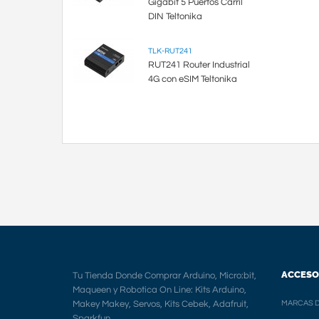
Gigabit 5 Puertos Carril
DIN Teltonika
TLK-RUT241
RUT241 Router Industrial
4G con eSIM Teltonika
ACCESO
Tu Tienda Donde Comprar Arduino, Micro:bit,
Maqueen y Robotica On Line: Kits Arduino,
Makey Makey, Servos, Kits Cebek, Adafruit,
MARCAS D
Sparkfun.