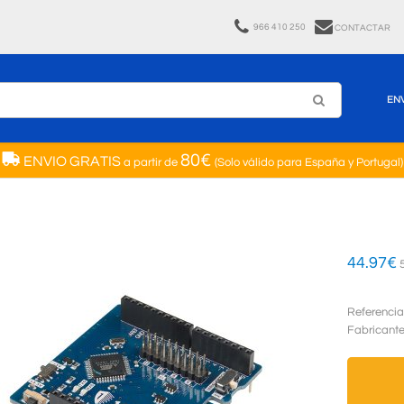
966 410 250
CONTACTAR
EN
80€
ENVIO GRATIS
a partir de
(Solo válido para España y Portugal)
44.97
€
5
Referencia
Fabricant