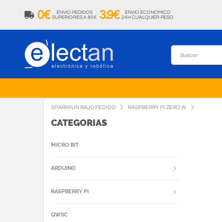
0€
3.9€
ENVIO PEDIDOS
ENVIO ECONOMICO
SUPERIORES A 80€
24H CUALQUIER PESO
SPARKFUN BAJO PEDIDO
RASPBERRY PI ZERO W
CATEGORIAS
MICRO:BIT
ARDUINO
RASPBERRY PI
QWIIC