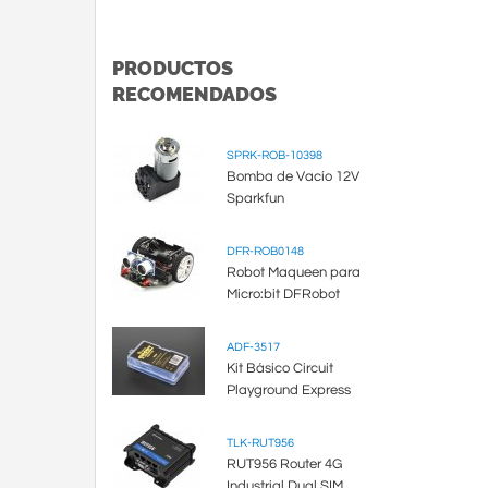
PRODUCTOS
RECOMENDADOS
SPRK-ROB-10398
Bomba de Vacío 12V
Sparkfun
DFR-ROB0148
Robot Maqueen para
Micro:bit DFRobot
ADF-3517
Kit Básico Circuit
Playground Express
TLK-RUT956
RUT956 Router 4G
Industrial Dual SIM