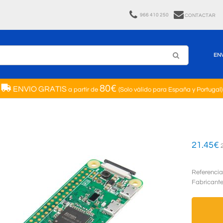
966 410 250
CONTACTAR
EN
80€
ENVIO GRATIS
a partir de
(Solo válido para España y Portugal)
21.45
€
2
Referencia
Fabricant