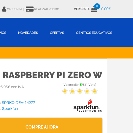
0
0.00€
VER CESTA
MI CUENTA
|
REALIZAR PEDIDO
VÍOS
NOVEDADES
OFERTAS
CENTROS EDUCATIVOS
RASPBERRY PI ZERO W
Valoración
5
/
5
(
1
Voto
)
5.95€ con IVA
:
SPRKC-DEV-14277
e:
Sparkfun
COMPRE AHORA