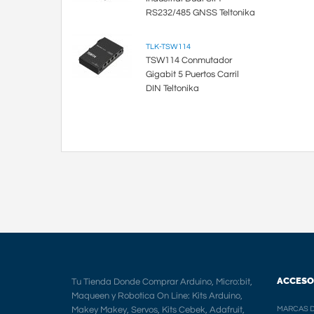
RS232/485 GNSS Teltonika
TLK-TSW114
TSW114 Conmutador
Gigabit 5 Puertos Carril
DIN Teltonika
ACCESO
Tu Tienda Donde Comprar Arduino, Micro:bit,
Maqueen y Robotica On Line: Kits Arduino,
Makey Makey, Servos, Kits Cebek, Adafruit,
MARCAS D