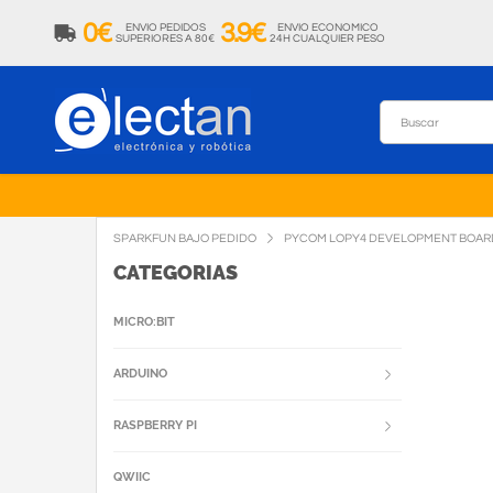
0€
3.9€
ENVIO PEDIDOS
ENVIO ECONOMICO
SUPERIORES A 80€
24H CUALQUIER PESO
SPARKFUN BAJO PEDIDO
PYCOM LOPY4 DEVELOPMENT BOAR
CATEGORIAS
MICRO:BIT
ARDUINO
RASPBERRY PI
QWIIC