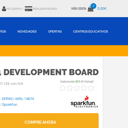
0
0.00€
VER CESTA
MI CUENTA
|
REALIZAR PEDIDO
VÍOS
NOVEDADES
OFERTAS
CENTROS EDUCATIVOS
4 DEVELOPMENT BOARD
Valoración
0
/
5
(
0 Votos!
)
7.12€ con IVA
:
SPRKC-WRL-14674
e:
Sparkfun
COMPRE AHORA