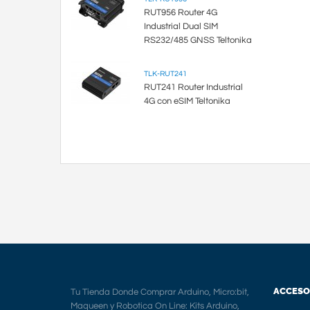
RUT956 Router 4G
Industrial Dual SIM
RS232/485 GNSS Teltonika
TLK-RUT241
RUT241 Router Industrial
4G con eSIM Teltonika
ACCESO
Tu Tienda Donde Comprar Arduino, Micro:bit,
Maqueen y Robotica On Line: Kits Arduino,