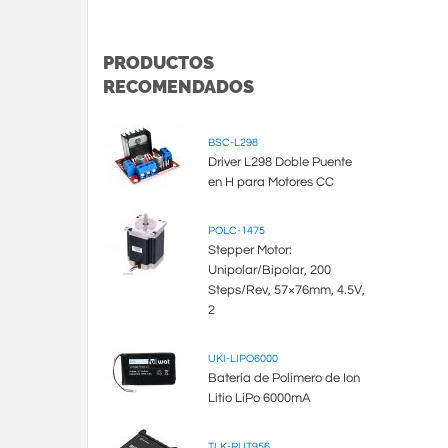
PRODUCTOS
RECOMENDADOS
BSC-L298
Driver L298 Doble Puente
en H para Motores CC
POLC-1475
Stepper Motor:
Unipolar/Bipolar, 200
Steps/Rev, 57×76mm, 4.5V,
2
UKI-LIPO6000
Batería de Polímero de Ion
Litio LiPo 6000mA
TLK-RUT956