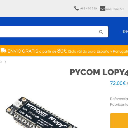
966 410 250
CONTACTAR
EN
80€
ENVIO GRATIS
a partir de
(Solo válido para España y Portugal)
D
PYCOM LOPY
72.00
€
8
Referencia
Fabricant