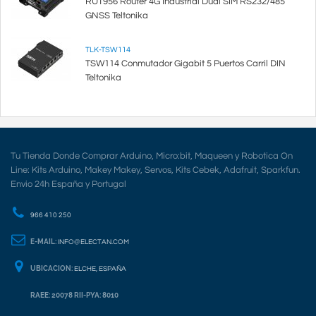
RUT956 Router 4G Industrial Dual SIM RS232/485
GNSS Teltonika
TLK-TSW114
TSW114 Conmutador Gigabit 5 Puertos Carril DIN
Teltonika
Tu Tienda Donde Comprar Arduino, Micro:bit, Maqueen y Robotica On
Line: Kits Arduino, Makey Makey, Servos, Kits Cebek, Adafruit, Sparkfun.
Envio 24h España y Portugal
966 410 250
E-MAIL:
INFO@ELECTAN.COM
UBICACION:
ELCHE, ESPAÑA
RAEE: 20078 RII-PYA: 8010