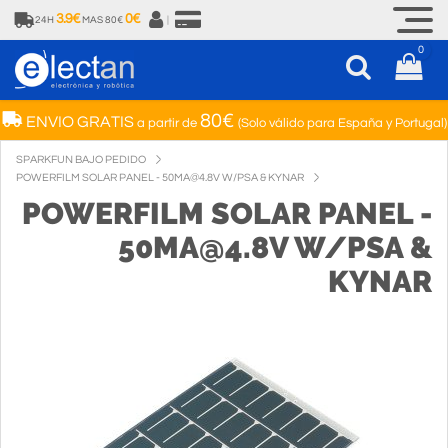
3.9€
0€
24H
MAS 80€
|
0
80€
ENVIO GRATIS
a partir de
(Solo válido para España y Portugal)
SPARKFUN BAJO PEDIDO
POWERFILM SOLAR PANEL - 50MA@4.8V W/PSA & KYNAR
POWERFILM SOLAR PANEL -
50MA@4.8V W/PSA &
KYNAR