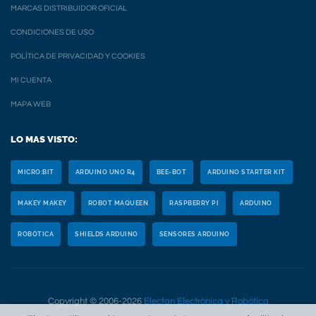
MARCAS DISTRIBUIDOR OFICIAL
CONDICIONES DE USO
POLÍTICA DE PRIVACIDAD Y COOKIES
MI CUENTA
MAPA WEB
LO MAS VISTO:
MICRO:BIT
ARDUINO UNO R4
BEE-BOT
ARDUINO STARTER KIT
MAKEY MAKEY
ROBOT MAQUEEN
RASPBERRY PI
ARDUINO
ROBÓTICA
SHIELDS ARDUINO
SENSORES ARDUINO
Copyright © 2006-2026
Electan Electrónica y Robótica