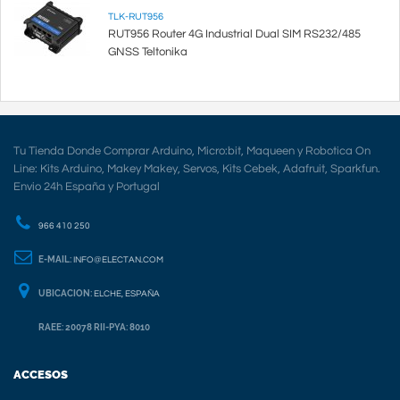
TLK-RUT956
RUT956 Router 4G Industrial Dual SIM RS232/485
GNSS Teltonika
Tu Tienda Donde Comprar Arduino, Micro:bit, Maqueen y Robotica On
Line: Kits Arduino, Makey Makey, Servos, Kits Cebek, Adafruit, Sparkfun.
Envio 24h España y Portugal
966 410 250
E-MAIL:
INFO@ELECTAN.COM
UBICACION:
ELCHE, ESPAÑA
RAEE: 20078 RII-PYA: 8010
ACCESOS