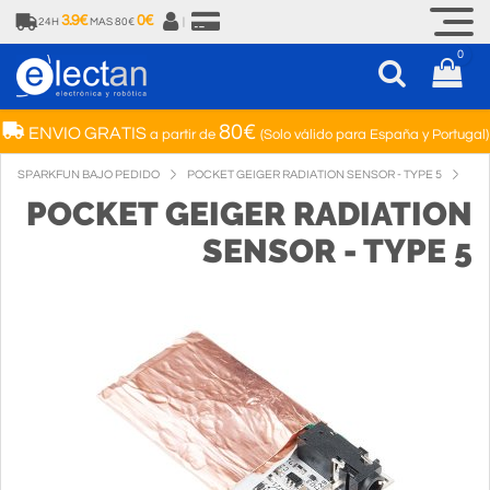
3.9€
0€
24H
MAS 80€
|
0
80€
ENVIO GRATIS
a partir de
(Solo válido para España y Portugal)
SPARKFUN BAJO PEDIDO
POCKET GEIGER RADIATION SENSOR - TYPE 5
POCKET GEIGER RADIATION
SENSOR - TYPE 5