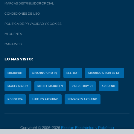
MARCAS DISTRIBUIDOR OFICIAL
CONDICIONES DE USO
POLÍTICA DE PRIVACIDAD Y COOKIES
MI CUENTA
MAPA WEB
LO MAS VISTO:
MICRO:BIT
ARDUINO UNO R4
BEE-BOT
ARDUINO STARTER KIT
MAKEY MAKEY
ROBOT MAQUEEN
RASPBERRY PI
ARDUINO
ROBÓTICA
SHIELDS ARDUINO
SENSORES ARDUINO
Copyright © 2006-2026
Electan Electrónica y Robótica