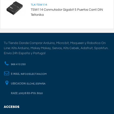
TLK-TSW114
TSW114 Conmutador Gigabit 5 Puertos Carril DIN
Teltonika
Tu Tienda Donde Comprar Arduino, Micro:bit, Maqueen y Robotica On
Line: Kits Arduino, Makey Makey, Servos, Kits Cebek, Adafruit, Sparkfun.
Envio 24h España y Portugal
966 410 250
E-MAIL:
INFO@ELECTAN.COM
UBICACION:
ELCHE, ESPAÑA
RAEE: 20078 RII-PYA: 8010
ACCESOS