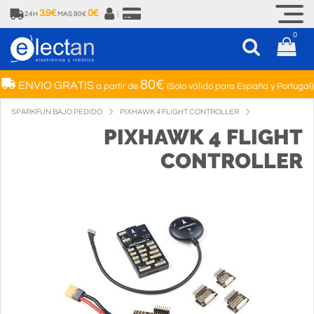
3.9€
0€
24H
MAS 80€
|
0
80€
ENVIO GRATIS
a partir de
(Solo válido para España y Portugal)
SPARKFUN BAJO PEDIDO
PIXHAWK 4 FLIGHT CONTROLLER
PIXHAWK 4 FLIGHT
CONTROLLER