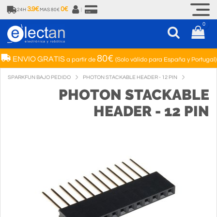
3.9€
0€
24H
MAS 80€
|
0
80€
ENVIO GRATIS
a partir de
(Solo válido para España y Portugal)
SPARKFUN BAJO PEDIDO
PHOTON STACKABLE HEADER - 12 PIN
PHOTON STACKABLE
HEADER - 12 PIN