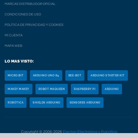
MARCAS DISTRIBUIDOR OFICIAL
CONDICIONES DE USO
POLÍTICA DE PRIVACIDAD Y COOKIES
MI CUENTA
MAPA WEB
LO MAS VISTO:
MICRO:BIT
ARDUINO UNO R4
BEE-BOT
ARDUINO STARTER KIT
MAKEY MAKEY
ROBOT MAQUEEN
RASPBERRY PI
ARDUINO
ROBÓTICA
SHIELDS ARDUINO
SENSORES ARDUINO
Copyright © 2006-2026
Electan Electrónica y Robótica