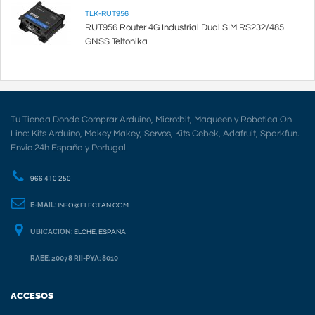
TLK-RUT956
RUT956 Router 4G Industrial Dual SIM RS232/485
GNSS Teltonika
Tu Tienda Donde Comprar Arduino, Micro:bit, Maqueen y Robotica On
Line: Kits Arduino, Makey Makey, Servos, Kits Cebek, Adafruit, Sparkfun.
Envio 24h España y Portugal
966 410 250
E-MAIL:
INFO@ELECTAN.COM
UBICACION:
ELCHE, ESPAÑA
RAEE: 20078 RII-PYA: 8010
ACCESOS