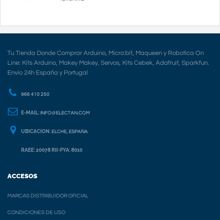
Tu Tienda Donde Comprar Arduino, Micro:bit, Maqueen y Robotica On
Line: Kits Arduino, Makey Makey, Servos, Kits Cebek, Adafruit, Sparkfun.
Envio 24h España y Portugal
966 410 250
E-MAIL:
INFO@ELECTAN.COM
UBICACION:
ELCHE, ESPAÑA
RAEE: 20078 RII-PYA: 8010
ACCESOS
MARCAS DISTRIBUIDOR OFICIAL
CONDICIONES DE USO