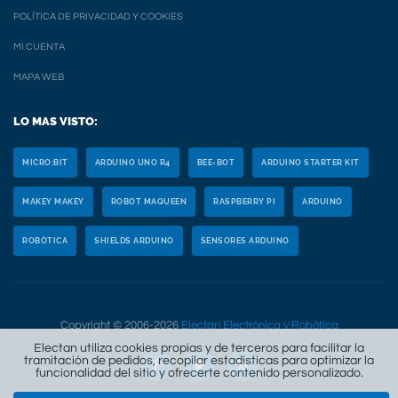
POLÍTICA DE PRIVACIDAD Y COOKIES
MI CUENTA
MAPA WEB
LO MAS VISTO:
MICRO:BIT
ARDUINO UNO R4
BEE-BOT
ARDUINO STARTER KIT
MAKEY MAKEY
ROBOT MAQUEEN
RASPBERRY PI
ARDUINO
ROBÓTICA
SHIELDS ARDUINO
SENSORES ARDUINO
Copyright © 2006-2026
Electan Electrónica y Robótica
Electan utiliza cookies propias y de terceros para facilitar la
tramitación de pedidos, recopilar estadísticas para optimizar la
funcionalidad del sitio y ofrecerte contenido personalizado.