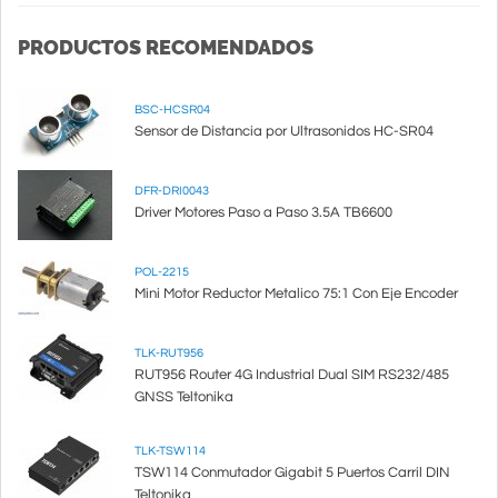
PRODUCTOS RECOMENDADOS
BSC-HCSR04
Sensor de Distancia por Ultrasonidos HC-SR04
DFR-DRI0043
Driver Motores Paso a Paso 3.5A TB6600
POL-2215
Mini Motor Reductor Metalico 75:1 Con Eje Encoder
TLK-RUT956
RUT956 Router 4G Industrial Dual SIM RS232/485
GNSS Teltonika
TLK-TSW114
TSW114 Conmutador Gigabit 5 Puertos Carril DIN
Teltonika