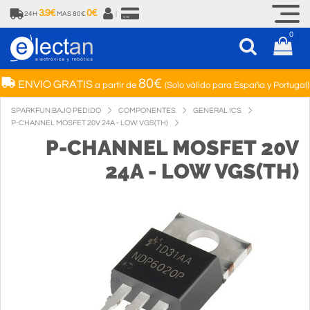
3.9€
0€
24H
MAS 80€
|
0
80€
ENVIO GRATIS
a partir de
(Solo válido para España y Portugal)
SPARKFUN BAJO PEDIDO
COMPONENTES
GENERAL ICS
P-CHANNEL MOSFET 20V 24A - LOW VGS(TH)
P-CHANNEL MOSFET 20V
24A - LOW VGS(TH)