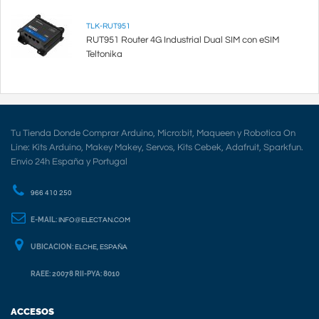
TLK-RUT951
RUT951 Router 4G Industrial Dual SIM con eSIM
Teltonika
Tu Tienda Donde Comprar Arduino, Micro:bit, Maqueen y Robotica On
Line: Kits Arduino, Makey Makey, Servos, Kits Cebek, Adafruit, Sparkfun.
Envio 24h España y Portugal
966 410 250
E-MAIL:
INFO@ELECTAN.COM
UBICACION:
ELCHE, ESPAÑA
RAEE: 20078 RII-PYA: 8010
ACCESOS