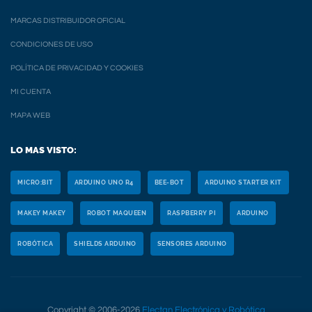
MARCAS DISTRIBUIDOR OFICIAL
CONDICIONES DE USO
POLÍTICA DE PRIVACIDAD Y COOKIES
MI CUENTA
MAPA WEB
LO MAS VISTO:
MICRO:BIT
ARDUINO UNO R4
BEE-BOT
ARDUINO STARTER KIT
MAKEY MAKEY
ROBOT MAQUEEN
RASPBERRY PI
ARDUINO
ROBÓTICA
SHIELDS ARDUINO
SENSORES ARDUINO
Copyright © 2006-2026
Electan Electrónica y Robótica