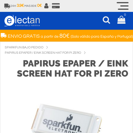
3.9€
0€
24H
MAS 80€
|
0
80€
ENVIO GRATIS
a partir de
(Solo válido para España y Portugal)
SPARKFUN BAJO PEDIDO
PAPIRUS EPAPER / EINK SCREEN HAT FOR PI ZERO
PAPIRUS EPAPER / EINK
SCREEN HAT FOR PI ZERO