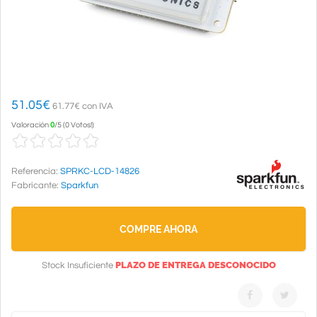
51.05
€
61.77€ con IVA
Valoración
0
/
5
(
0 Votos!
)
Referencia:
SPRKC-LCD-14826
Fabricante:
Sparkfun
COMPRE AHORA
PLAZO DE ENTREGA DESCONOCIDO
Stock Insuficiente