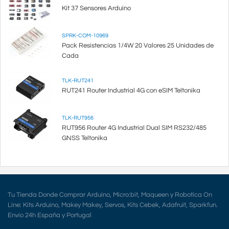
Kit 37 Sensores Arduino
SPRK-COM-10969
Pack Resistencias 1/4W 20 Valores 25 Unidades de
Cada
TLK-RUT241
RUT241 Router Industrial 4G con eSIM Teltonika
TLK-RUT956
RUT956 Router 4G Industrial Dual SIM RS232/485
GNSS Teltonika
Tu Tienda Donde Comprar Arduino, Micro:bit, Maqueen y Robotica On
Line: Kits Arduino, Makey Makey, Servos, Kits Cebek, Adafruit, Sparkfun.
Envio 24h España y Portugal