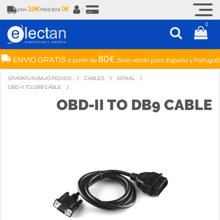
3.9€
0€
24H
MAS 80€
|
0
80€
ENVIO GRATIS
a partir de
(Solo válido para España y Portugal)
SPARKFUN BAJO PEDIDO
CABLES
SERIAL
OBD-II TO DB9 CABLE
OBD-II TO DB9 CABLE