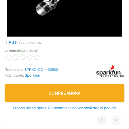
1.54
€
1.86€ con IVA
Valoración
0
/
5
(
0 Votos!
)
Referencia:
SPRKC-COM-00530
Fabricante:
Sparkfun
COMPRE AHORA
Disponible en aprox. 2-3 semanas una vez realizado el pedido