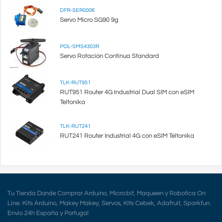
DFR-SER0006
Servo Micro SG90 9g
POL-SMS4303R
Servo Rotación Continua Standard
TLK-RUT951
RUT951 Router 4G Industrial Dual SIM con eSIM
Teltonika
TLK-RUT241
RUT241 Router Industrial 4G con eSIM Teltonika
Tu Tienda Donde Comprar Arduino, Micro:bit, Maqueen y Robotica On
Line: Kits Arduino, Makey Makey, Servos, Kits Cebek, Adafruit, Sparkfun.
Envio 24h España y Portugal