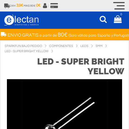
3.9€
0€
24H
MAS 80€
|
0
80€
ENVIO GRATIS
a partir de
(Solo válido para España y Portugal)
SPARKFUN BAJO PEDIDO
COMPONENTES
LEDS
5MM
LED - SUPER BRIGHT YELLOW
LED - SUPER BRIGHT
YELLOW