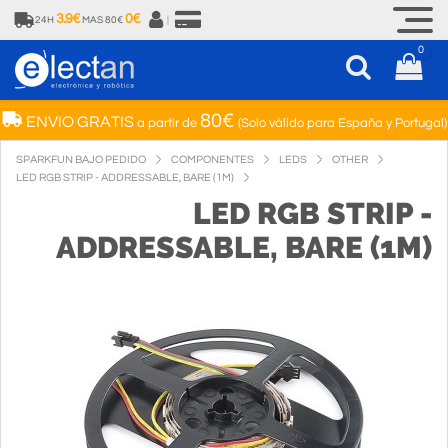
3.9€
0€
24H
MAS 80€
|
0
80€
ENVIO GRATIS
a partir de
(Solo válido para España y Portugal)
SPARKFUN BAJO PEDIDO
COMPONENTES
LEDS
OTHER
LED RGB STRIP - ADDRESSABLE, BARE (1M)
LED RGB STRIP -
ADDRESSABLE, BARE (1M)