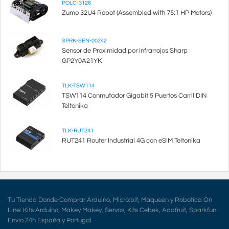
POLC-3126
Zumo 32U4 Robot (Assembled with 75:1 HP Motors)
SPRK-SEN-00242
Sensor de Proximidad por Infrarrojos Sharp
GP2Y0A21YK
TLK-TSW114
TSW114 Conmutador Gigabit 5 Puertos Carril DIN
Teltonika
TLK-RUT241
RUT241 Router Industrial 4G con eSIM Teltonika
Tu Tienda Donde Comprar Arduino, Micro:bit, Maqueen y Robotica On
Line: Kits Arduino, Makey Makey, Servos, Kits Cebek, Adafruit, Sparkfun.
Envio 24h España y Portugal