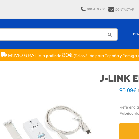
966 410 250
CONTACTAR
EN
80€
ENVIO GRATIS
a partir de
(Solo válido para España y Portugal)
J-LINK
90.09
€
1
Referencia
Fabricant