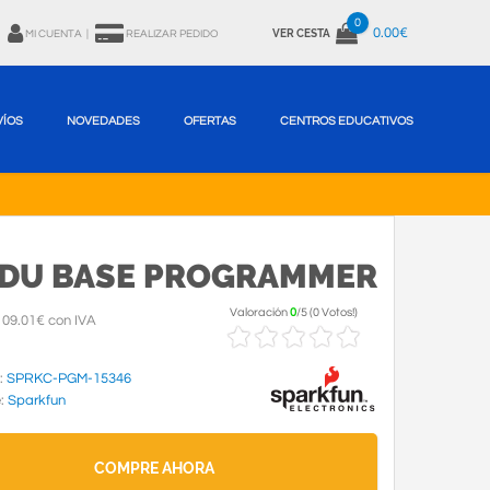
0
0.00€
VER CESTA
MI CUENTA
|
REALIZAR PEDIDO
VÍOS
NOVEDADES
OFERTAS
CENTROS EDUCATIVOS
 EDU BASE PROGRAMMER
Valoración
0
/
5
(
0 Votos!
)
09.01€ con IVA
:
SPRKC-PGM-15346
e:
Sparkfun
COMPRE AHORA