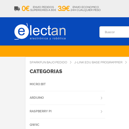
0€
3.9€
ENVIO PEDIDOS
ENVIO ECONOMICO
SUPERIORES A 80€
24H CUALQUIER PESO
SPARKFUN BAJO PEDIDO
J-LINK EDU BASE PROGRAMMER
CATEGORIAS
MICRO:BIT
ARDUINO
RASPBERRY PI
QWIIC