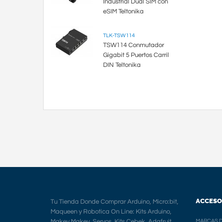
Industrial Dual SIM con
eSIM Teltonika
TLK-TSW114
TSW114 Conmutador
Gigabit 5 Puertos Carril
DIN Teltonika
ACCESO
Tu Tienda Donde Comprar Arduino, Micro:bit,
Maqueen y Robotica On Line: Kits Arduino,
Makey Makey, Servos, Kits Cebek, Adafruit,
MARCAS D