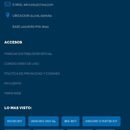
E-MAIL:
INFO@ELECTAN.COM
UBICACION:
ELCHE, ESPAÑA
RAEE: 20078 RII-PYA: 8010
ACCESOS
MARCAS DISTRIBUIDOR OFICIAL
CONDICIONES DE USO
POLÍTICA DE PRIVACIDAD Y COOKIES
MI CUENTA
MAPA WEB
LO MAS VISTO:
MICRO:BIT
ARDUINO UNO R4
BEE-BOT
ARDUINO STARTER KIT