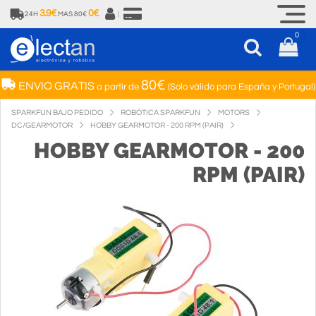
3.9€
0€
24H
MAS 80€
|
0
80€
ENVIO GRATIS
a partir de
(Solo válido para España y Portugal)
SPARKFUN BAJO PEDIDO
ROBÓTICA SPARKFUN
MOTORS
DC/GEARMOTOR
HOBBY GEARMOTOR - 200 RPM (PAIR)
HOBBY GEARMOTOR - 200
RPM (PAIR)