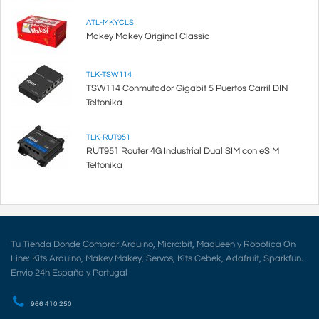
ATL-MKYCLS
Makey Makey Original Classic
TLK-TSW114
TSW114 Conmutador Gigabit 5 Puertos Carril DIN
Teltonika
TLK-RUT951
RUT951 Router 4G Industrial Dual SIM con eSIM
Teltonika
Tu Tienda Donde Comprar Arduino, Micro:bit, Maqueen y Robotica On
Line: Kits Arduino, Makey Makey, Servos, Kits Cebek, Adafruit, Sparkfun.
Envio 24h España y Portugal
966 410 250