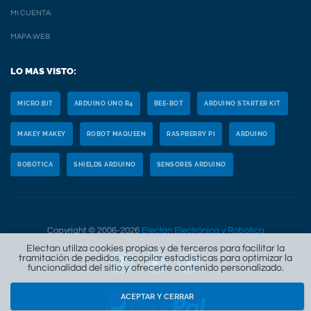
MI CUENTA
MAPA WEB
LO MAS VISTO:
MICRO:BIT
ARDUINO UNO R4
BEE-BOT
ARDUINO STARTER KIT
MAKEY MAKEY
ROBOT MAQUEEN
RASPBERRY PI
ARDUINO
ROBÓTICA
SHIELDS ARDUINO
SENSORES ARDUINO
Copyright © 2006-2026
Electan Electrónica y Robótica
Electan utiliza cookies propias y de terceros para facilitar la
tramitación de pedidos, recopilar estadísticas para optimizar la
funcionalidad del sitio y ofrecerte contenido personalizado.
ACEPTAR Y CERRAR