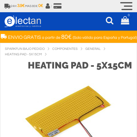
3.9€
0€
24H
MAS 80€
|
0
80€
ENVIO GRATIS
a partir de
(Solo válido para España y Portugal)
SPARKFUN BAJO PEDIDO
COMPONENTES
GENERAL
HEATING PAD - 5X15CM
HEATING PAD - 5X15CM