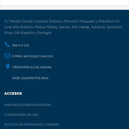
Tu Tienda Donde Comprar Arduino, Micro:bit, Maqueen y Robotica On
Line: Kits Arduino, Makey Makey, Servos, Kits Cebek, Adafruit, Sparkfun.
Envio 24h España y Portugal
966 410 250
E-MAIL:
INFO@ELECTAN.COM
UBICACION:
ELCHE, ESPAÑA
RAEE: 20078 RII-PYA: 8010
ACCESOS
MARCAS DISTRIBUIDOR OFICIAL
CONDICIONES DE USO
POLÍTICA DE PRIVACIDAD Y COOKIES