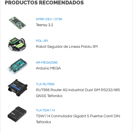
PRODUCTOS RECOMENDADOS
SPRK-DEV-13736
Teensy 3.2
POL-3PI
Robot Seguidor de Lineas Pololu 3PI
AR-MEGA2560
Arduino MEGA
TLK-RUT956
RUT956 Router 4G Industrial Dual SIM RS232/485
GNSS Teltonika
TLK-TSW114
TSW114 Conmutador Gigabit 5 Puertos Carril DIN
Teltonika