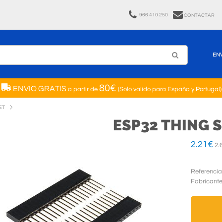
966 410 250
CONTACTAR
EN
80€
ENVIO GRATIS
a partir de
(Solo válido para España y Portugal)
ET
ESP32 THING 
2.21
€
2.
Referencia
Fabricant