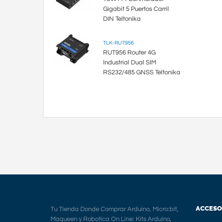
Gigabit 5 Puertos Carril
DIN Teltonika
TLK-RUT956
RUT956 Router 4G
Industrial Dual SIM
RS232/485 GNSS Teltonika
ACCESO
Tu Tienda Donde Comprar Arduino, Micro:bit,
Maqueen y Robotica On Line: Kits Arduino,