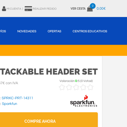
0
0.00€
VER CESTA
MI CUENTA
|
REALIZAR PEDIDO
VÍOS
NOVEDADES
OFERTAS
CENTROS EDUCATIVOS
STACKABLE HEADER SET
Valoración
0
/
5
(
0 Votos!
)
67€ con IVA
:
SPRKC-PRT-14311
e:
Sparkfun
COMPRE AHORA