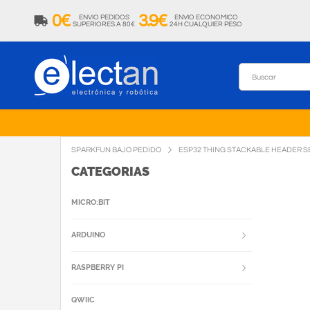
0€
3.9€
ENVIO PEDIDOS
ENVIO ECONOMICO
SUPERIORES A 80€
24H CUALQUIER PESO
SPARKFUN BAJO PEDIDO
ESP32 THING STACKABLE HEADER S
CATEGORIAS
MICRO:BIT
ARDUINO
RASPBERRY PI
QWIIC