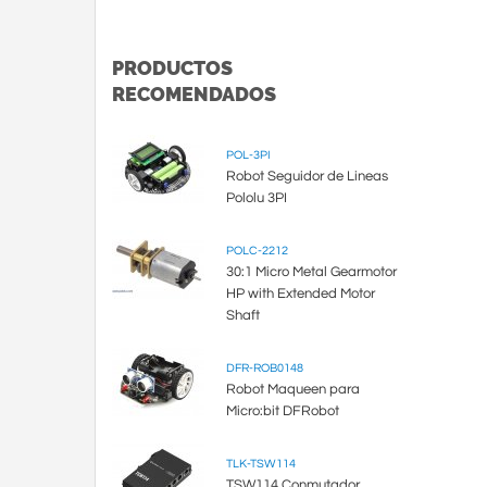
PRODUCTOS
RECOMENDADOS
POL-3PI
Robot Seguidor de Lineas
Pololu 3PI
POLC-2212
30:1 Micro Metal Gearmotor
HP with Extended Motor
Shaft
DFR-ROB0148
Robot Maqueen para
Micro:bit DFRobot
TLK-TSW114
TSW114 Conmutador