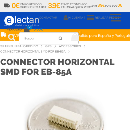
0€
3.9€
ENVIO PEDIDOS
ENVIO ECONOMICO
3.9€
0€
24H
MAS 80€
SUPERIORES A 80€
24H CUALQUIER PESO
966 410 250
CONTACTAR
MI CUENTA
|
REALIZAR PEDIDO
0
0.00€
VER CESTA
0
80€
ENVIO GRATIS
a partir de
(Solo válido para España y Portugal)
SPARKFUN BAJO PEDIDO
GPS
ACCESSORIES
CONNECTOR HORIZONTAL SMD FOR EB-85A
CONNECTOR HORIZONTAL
SMD FOR EB-85A