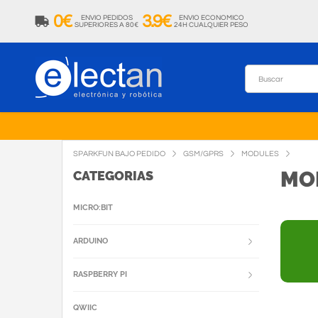
0€
3.9€
ENVIO PEDIDOS
ENVIO ECONOMICO
SUPERIORES A 80€
24H CUALQUIER PESO
SPARKFUN BAJO PEDIDO
GSM/GPRS
MODULES
MO
CATEGORIAS
MICRO:BIT
ARDUINO
RASPBERRY PI
QWIIC