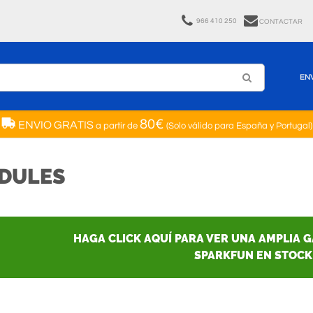
966 410 250
CONTACTAR
EN
80€
ENVIO GRATIS
a partir de
(Solo válido para España y Portugal)
DULES
HAGA CLICK AQUÍ PARA VER UNA AMPLIA 
SPARKFUN EN STOCK