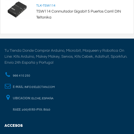
TLK-TSW114
TSW114 Conmutador Gigabit 5 Puertos Carril DIN
Teltonika
Tu Tienda Donde Comprar Arduino, Micro:bit, Maqueen y Robotica On
Line: Kits Arduino, Makey Makey, Servos, Kits Cebek, Adafruit, Sparkfun.
Envio 24h España y Portugal
966 410 250
E-MAIL:
INFO@ELECTAN.COM
UBICACION:
ELCHE, ESPAÑA
RAEE: 20078 RII-PYA: 8010
ACCESOS