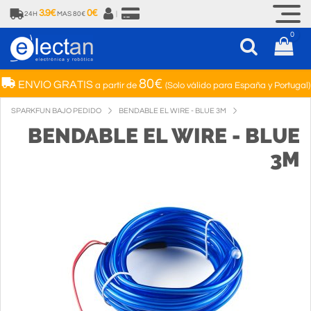
3.9€
0€
24H
MAS 80€
|
0
80€
ENVIO GRATIS
a partir de
(Solo válido para España y Portugal)
SPARKFUN BAJO PEDIDO
BENDABLE EL WIRE - BLUE 3M
BENDABLE EL WIRE - BLUE
3M