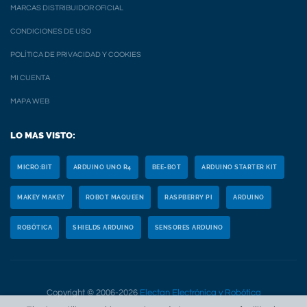
MARCAS DISTRIBUIDOR OFICIAL
CONDICIONES DE USO
POLÍTICA DE PRIVACIDAD Y COOKIES
MI CUENTA
MAPA WEB
LO MAS VISTO:
MICRO:BIT
ARDUINO UNO R4
BEE-BOT
ARDUINO STARTER KIT
MAKEY MAKEY
ROBOT MAQUEEN
RASPBERRY PI
ARDUINO
ROBÓTICA
SHIELDS ARDUINO
SENSORES ARDUINO
Copyright © 2006-2026
Electan Electrónica y Robótica