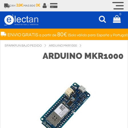
3.9€
0€
24H
MAS 80€
|
0
80€
ENVIO GRATIS
a partir de
(Solo válido para España y Portugal)
SPARKFUN BAJO PEDIDO
ARDUINO MKR1000
ARDUINO MKR1000