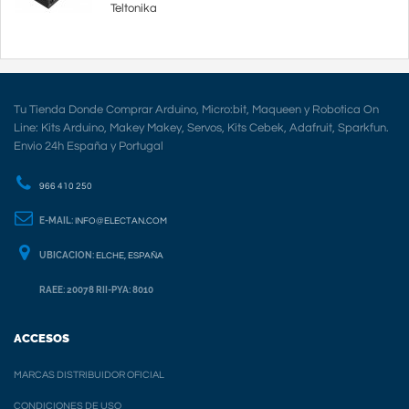
Teltonika
Tu Tienda Donde Comprar Arduino, Micro:bit, Maqueen y Robotica On
Line: Kits Arduino, Makey Makey, Servos, Kits Cebek, Adafruit, Sparkfun.
Envio 24h España y Portugal
966 410 250
E-MAIL:
INFO@ELECTAN.COM
UBICACION:
ELCHE, ESPAÑA
RAEE: 20078 RII-PYA: 8010
ACCESOS
MARCAS DISTRIBUIDOR OFICIAL
CONDICIONES DE USO