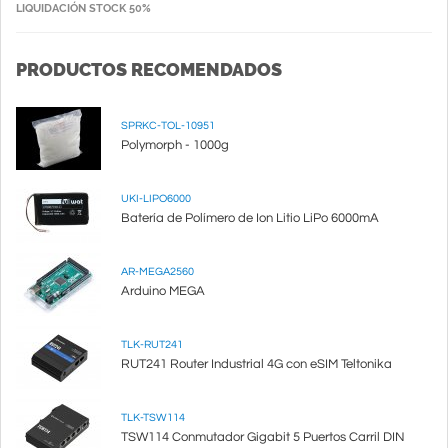
LIQUIDACIÓN STOCK 50%
PRODUCTOS RECOMENDADOS
SPRKC-TOL-10951
Polymorph - 1000g
UKI-LIPO6000
Batería de Polímero de Ion Litio LiPo 6000mA
AR-MEGA2560
Arduino MEGA
TLK-RUT241
RUT241 Router Industrial 4G con eSIM Teltonika
TLK-TSW114
TSW114 Conmutador Gigabit 5 Puertos Carril DIN