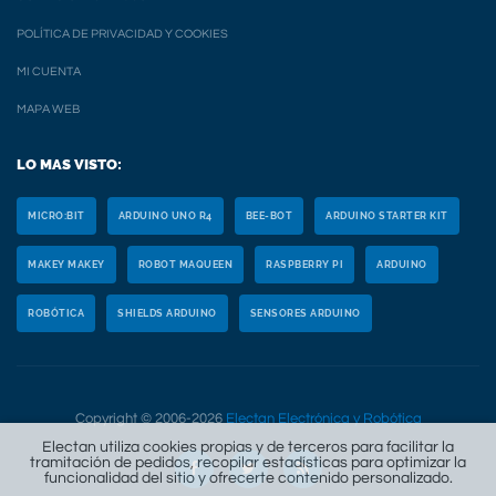
POLÍTICA DE PRIVACIDAD Y COOKIES
MI CUENTA
MAPA WEB
LO MAS VISTO:
MICRO:BIT
ARDUINO UNO R4
BEE-BOT
ARDUINO STARTER KIT
MAKEY MAKEY
ROBOT MAQUEEN
RASPBERRY PI
ARDUINO
ROBÓTICA
SHIELDS ARDUINO
SENSORES ARDUINO
Copyright © 2006-2026
Electan Electrónica y Robótica
Electan utiliza cookies propias y de terceros para facilitar la
tramitación de pedidos, recopilar estadísticas para optimizar la
funcionalidad del sitio y ofrecerte contenido personalizado.