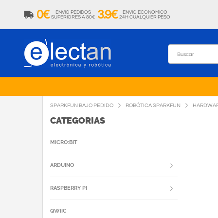
0€
3.9€
ENVIO PEDIDOS
ENVIO ECONOMICO
SUPERIORES A 80€
24H CUALQUIER PESO
SPARKFUN BAJO PEDIDO
ROBÓTICA SPARKFUN
HARDWA
CATEGORIAS
MICRO:BIT
ARDUINO
RASPBERRY PI
QWIIC