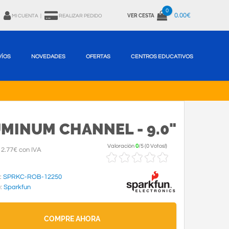
0
0.00€
VER CESTA
MI CUENTA
|
REALIZAR PEDIDO
VÍOS
NOVEDADES
OFERTAS
CENTROS EDUCATIVOS
MINUM CHANNEL - 9.0"
Valoración
0
/
5
(
0 Votos!
)
2.77€ con IVA
:
SPRKC-ROB-12250
e:
Sparkfun
COMPRE AHORA