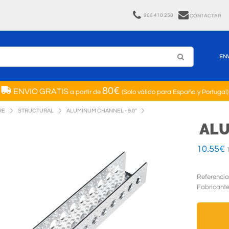
966 410 250
CONTACTAR
EN
80€
ENVIO GRATIS
a partir de
(Solo válido para España y Portugal)
RE
STRUCTURAL
ALUMINUM CHANNEL - 9.0"
ALU
10.55
€
1
Referencia
Fabricant