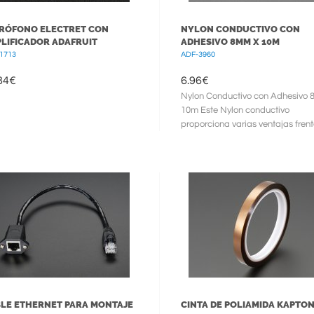
RÓFONO ELECTRET CON
NYLON CONDUCTIVO CON
LIFICADOR ADAFRUIT
ADHESIVO 8MM X 10M
1713
ADF-3960
84
€
6.96
€
Nylon Conductivo con Adhesivo
10m Este Nylon conductivo
proporciona varias ventajas frent
cinta de cobre: - ...
LE ETHERNET PARA MONTAJE
CINTA DE POLIAMIDA KAPTO