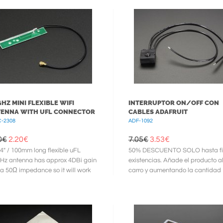
GHZ MINI FLEXIBLE WIFI
INTERRUPTOR ON/OFF CON
ENNA WITH UFL CONNECTOR
CABLES ADAFRUIT
-2308
ADF-1092
0€
2.20
€
7.05€
3.53
€
 4" / 100mm long flexible uFL
50% DESCUENTO SOLO hasta fi
Hz antenna has approx 4DBi gain
existencias. Añade el producto a
a 50Ω impedance so it will work
carro y aumentando la cantidad
astic
podrás ve