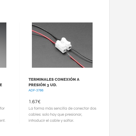
TERMINALES CONEXIÓN A
E
PRESIÓN 3 UD.
ADF-3786
1.67
€
for
La forma más sencilla de conectar dos
cables: solo hay que presionar,
nt.
introducir el cable y soltar.