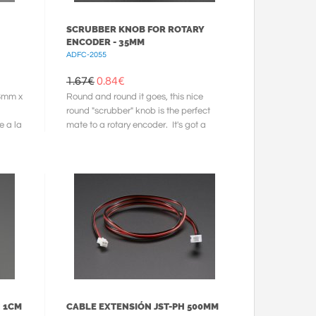
SCRUBBER KNOB FOR ROTARY
ENCODER - 35MM
ADFC-2055
1.67€
0.84
€
 8mm x
Round and round it goes, this nice
round "scrubber" knob is the perfect
e a la
mate to a rotary encoder. It's got a
wide 34.7mm diameter with ...
N 1CM
CABLE EXTENSIÓN JST-PH 500MM