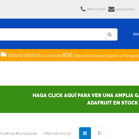
966 410 250
CONTACTAR
EN
80€
ENVIO GRATIS
a partir de
(Solo válido para España y Portugal)
HAGA CLICK AQUÍ PARA VER UNA AMPLIA 
ADAFRUIT EN STOCK
1
al
41
(de
41
productos)
PRECIOS SIN IVA