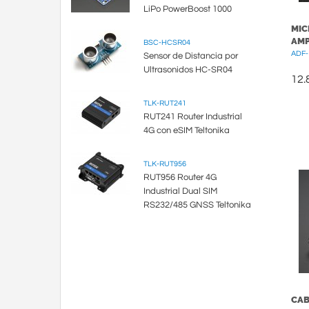
LiPo PowerBoost 1000
MIC
AMP
BSC-HCSR04
ADF-
Sensor de Distancia por
Ultrasonidos HC-SR04
12.
TLK-RUT241
RUT241 Router Industrial
4G con eSIM Teltonika
TLK-RUT956
RUT956 Router 4G
Industrial Dual SIM
RS232/485 GNSS Teltonika
CAB