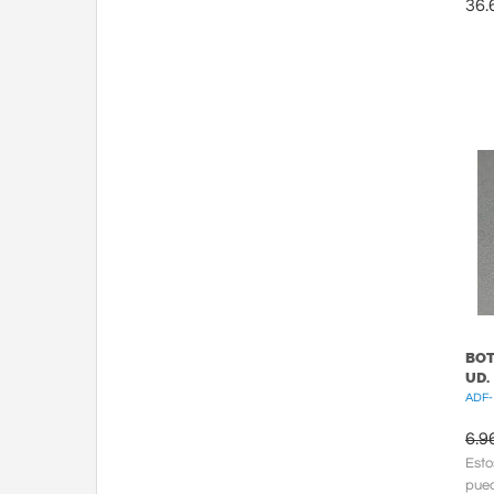
36.
BOT
UD.
ADF-
6.9
Esto
pued