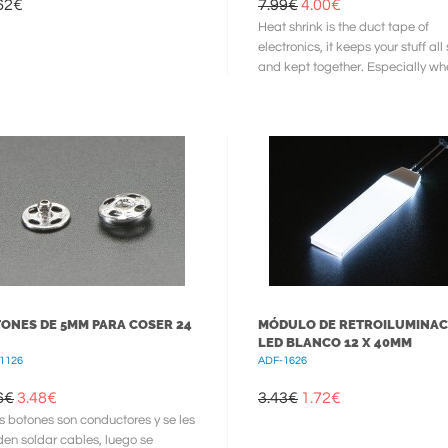
62
€
7.99€
4.00
€
Heat shrink is the duct tape of
electronics, it keeps your stuff all
and kept together. Especially w
wiring and soldering, use heat ...
ONES DE 5MM PARA COSER 24
MÓDULO DE RETROILUMINAC
LED BLANCO 12 X 40MM
1126
ADF-1626
6€
3.48
€
3.43€
1.72
€
s botones son conductores y se les
en soldar cables, luego se