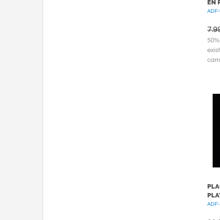
EN 
ADF-
7.9
50%
exis
carr
podr
PLA
PLA
ADF-