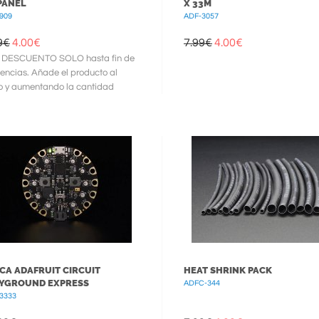
PANEL
X 33M
909
ADF-3057
9€
4.00
€
7.99€
4.00
€
 DESCUENTO SOLO hasta fin de
tencias. Añade el producto al
o y aumentando la cantidad
ás ve
CA ADAFRUIT CIRCUIT
HEAT SHRINK PACK
YGROUND EXPRESS
ADFC-344
3333