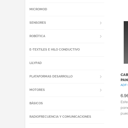
MICROMOD
SENSORES
ROBÓTICA
E-TEXTILES E HILO CONDUCTIVO
LILYPAD
CAB
PLATAFORMAS DESARROLLO
PAN
ADF-
MOTORES
6.9
Este
BÁSICOS
pane
pued
RADIOFRECUENCIA Y COMUNICACIONES
mont
simil