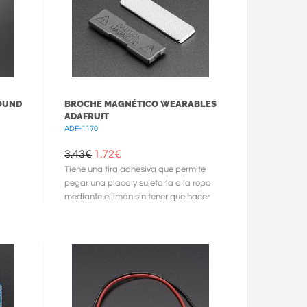
ROUND
BROCHE MAGNÉTICO WEARABLES
ADAFRUIT
ADF-1170
3.43€
1.72
€
Tiene una tira adhesiva que permite
pegar una placa y sujetarla a la ropa
mediante el imán sin tener que hacer
agujeros.