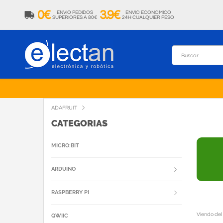
0€
3.9€
ENVIO PEDIDOS
ENVIO ECONOMICO
SUPERIORES A 80€
24H CUALQUIER PESO
ADAFRUIT
CATEGORIAS
MICRO:BIT
ARDUINO
RASPBERRY PI
Viendo del
QWIIC