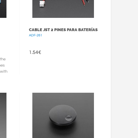
CABLE JST 2 PINES PARA BATERÍAS
ADF-261
1.54
€
 the
nes
 with