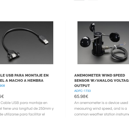
LE USB PARA MONTAJE EN
ANEMOMETER WIND SPEED
EL A MACHO A HEMBRA
SENSOR W/ANALOG VOLTAG
OUTPUT
908
ADFC-1733
6
€
65.98
€
 Cable USB para montaje en
An anemometer is a device used 
l tiene una longitud de 250mm y
measuring wind speed, and is a
e utilizarse para facilitar el
common weather station instrume
aje de una Raspberry Pi o
This well made anemometer is ...
ar ...