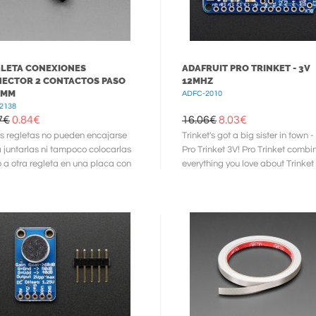
LETA CONEXIONES
ADAFRUIT PRO TRINKET - 3V
ECTOR 2 CONTACTOS PASO
12MHZ
4MM
ADFC-2010
2138
7€
0.84
€
16.06€
8.03
€
s regletas no pueden encajarse
Trinket's got a big sister in town -
 juntarlas ni tampoco colocarlas
Pro Trinket 3V! Pro Trinket combi
o a otra regleta en una placa con
everything you love about Trinket
ración de 2.54mm ya ...
the familiarity of ...