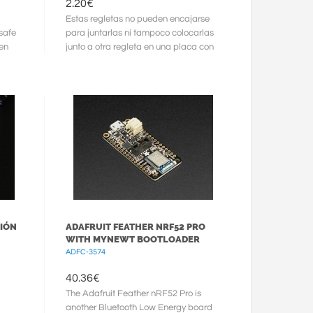
2.20
€
Estas regletas no pueden encajarse
 safe
para juntarlas ni tampoco colocarlas
hen
junto a otra regleta en una placa con
separación de 2.54mm ya ...
IÓN
ADAFRUIT FEATHER NRF52 PRO
WITH MYNEWT BOOTLOADER
ADFC-3574
40.36
€
The Adafruit Feather nRF52 Pro is
another Bluetooth Low Energy board