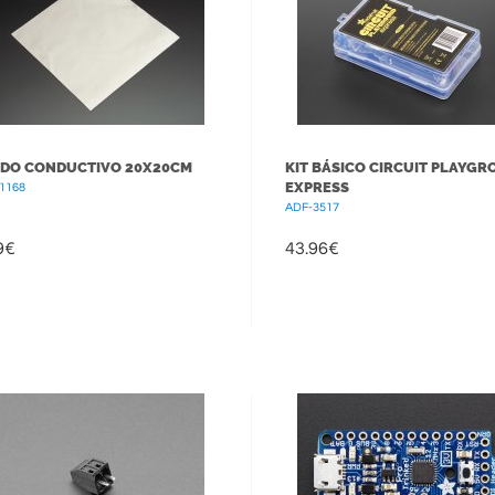
IDO CONDUCTIVO 20X20CM
KIT BÁSICO CIRCUIT PLAYG
EXPRESS
1168
ADF-3517
9
€
43.96
€