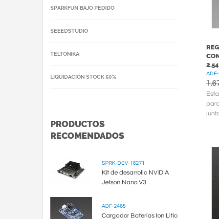
SPARKFUN BAJO PEDIDO
SEEEDSTUDIO
REG
TELTONIKA
CON
2.5
ADF-
LIQUIDACIÓN STOCK 50%
1.6
Esta
para
junt
PRODUCTOS
sepa
RECOMENDADOS
SPRK-DEV-16271
Kit de desarrollo NVIDIA
Jetson Nano V3
ADF-2465
Cargador Baterías Ion Litio