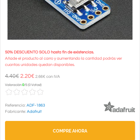
50% DESCUENTO SOLO hasta fin de existencias.
Añade el producto al carro y aumentando la cantidad podrás ver
cuantas unidades quedan disponibles.
4.40€
2.20
€
2.66€ con IVA
Valoración
0
/
5
(
0 Votos!
)
Referencia:
ADF-1863
Fabricante:
Adafruit
COMPRE AHORA