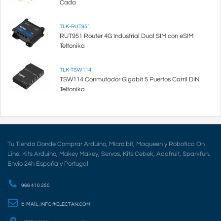
Cada
TLK-RUT951
RUT951 Router 4G Industrial Dual SIM con eSIM
Teltonika
TLK-TSW114
TSW114 Conmutador Gigabit 5 Puertos Carril DIN
Teltonika
Tu Tienda Donde Comprar Arduino, Micro:bit, Maqueen y Robotica On
Line: Kits Arduino, Makey Makey, Servos, Kits Cebek, Adafruit, Sparkfun.
Envio 24h España y Portugal
966 410 250
E-MAIL:
INFO@ELECTAN.COM