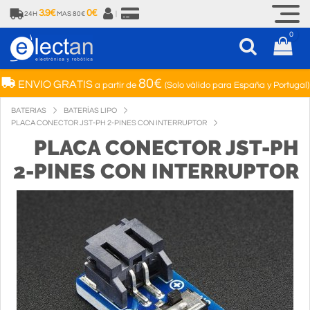
3.9€
0€
24H
MAS 80€
|
0
80€
ENVIO GRATIS
a partir de
(Solo válido para España y Portugal)
BATERIAS
BATERÍAS LIPO
PLACA CONECTOR JST-PH 2-PINES CON INTERRUPTOR
PLACA CONECTOR JST-PH
2-PINES CON INTERRUPTOR