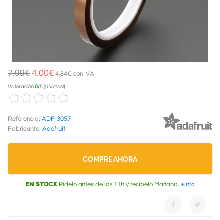
7.99€
4.00
€
4.84€ con IVA
Valoración
0
/
5
(
0 Votos!
)
Referencia:
ADF-3057
Fabricante:
Adafruit
COMPRE AHORA
EN STOCK
Pídelo antes de las 11h y recíbelo Mañana.
+info