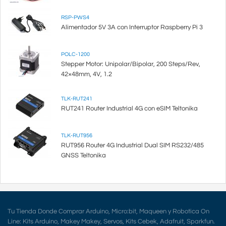
RSP-PWS4
Alimentador 5V 3A con Interruptor Raspberry Pi 3
POLC-1200
Stepper Motor: Unipolar/Bipolar, 200 Steps/Rev,
42×48mm, 4V, 1.2
TLK-RUT241
RUT241 Router Industrial 4G con eSIM Teltonika
TLK-RUT956
RUT956 Router 4G Industrial Dual SIM RS232/485
GNSS Teltonika
Tu Tienda Donde Comprar Arduino, Micro:bit, Maqueen y Robotica On
Line: Kits Arduino, Makey Makey, Servos, Kits Cebek, Adafruit, Sparkfun.