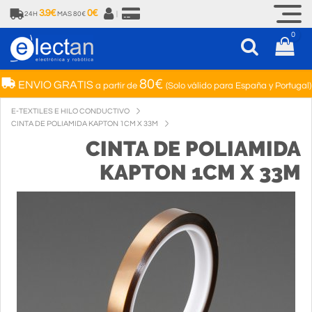
3.9€
0€
24H
MAS 80€
|
0
80€
ENVIO GRATIS
a partir de
(Solo válido para España y Portugal)
E-TEXTILES E HILO CONDUCTIVO
CINTA DE POLIAMIDA KAPTON 1CM X 33M
CINTA DE POLIAMIDA
KAPTON 1CM X 33M