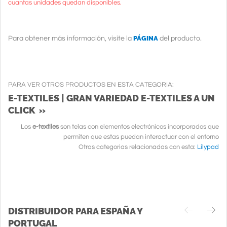
cuantas unidades quedan disponibles.
PÁGINA
Para obtener más información, visite la
del producto.
PARA VER OTROS PRODUCTOS EN ESTA CATEGORIA:
E-TEXTILES | GRAN VARIEDAD E-TEXTILES A UN
CLICK »
Los
e-textiles
son telas con elementos electrónicos incorporados que
permiten que estas puedan interactuar con el entorno
Otras categorias relacionadas con esta:
Lilypad
DISTRIBUIDOR PARA ESPAÑA Y
PORTUGAL