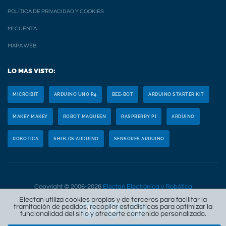
POLÍTICA DE PRIVACIDAD Y COOKIES
MI CUENTA
MAPA WEB
LO MAS VISTO:
MICRO:BIT
ARDUINO UNO R4
BEE-BOT
ARDUINO STARTER KIT
MAKEY MAKEY
ROBOT MAQUEEN
RASPBERRY PI
ARDUINO
ROBÓTICA
SHIELDS ARDUINO
SENSORES ARDUINO
Copyright © 2006-2026
Electan Electrónica y Robótica
Electan utiliza cookies propias y de terceros para facilitar la
tramitación de pedidos, recopilar estadísticas para optimizar la
funcionalidad del sitio y ofrecerte contenido personalizado.