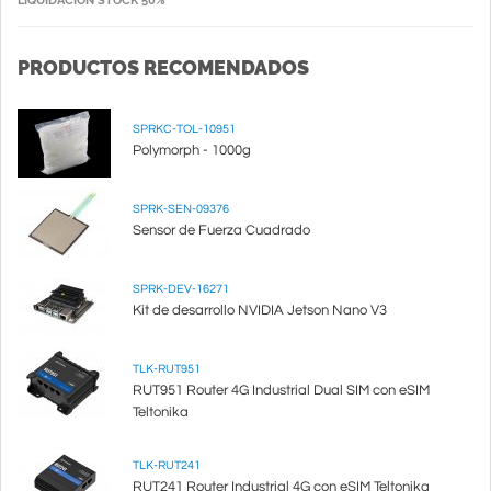
LIQUIDACIÓN STOCK 50%
PRODUCTOS RECOMENDADOS
SPRKC-TOL-10951
Polymorph - 1000g
SPRK-SEN-09376
Sensor de Fuerza Cuadrado
SPRK-DEV-16271
Kit de desarrollo NVIDIA Jetson Nano V3
TLK-RUT951
RUT951 Router 4G Industrial Dual SIM con eSIM
Teltonika
TLK-RUT241
RUT241 Router Industrial 4G con eSIM Teltonika