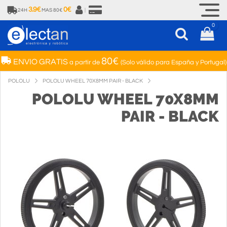
3.9€
0€
24H
MAS 80€
|
0
80€
ENVIO GRATIS
a partir de
(Solo válido para España y Portugal)
POLOLU
POLOLU WHEEL 70X8MM PAIR - BLACK
POLOLU WHEEL 70X8MM
PAIR - BLACK