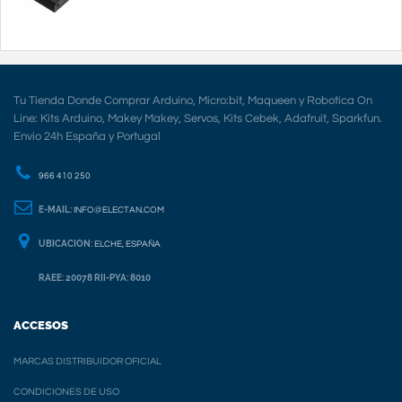
Tu Tienda Donde Comprar Arduino, Micro:bit, Maqueen y Robotica On
Line: Kits Arduino, Makey Makey, Servos, Kits Cebek, Adafruit, Sparkfun.
Envio 24h España y Portugal
966 410 250
E-MAIL:
INFO@ELECTAN.COM
UBICACION:
ELCHE, ESPAÑA
RAEE: 20078 RII-PYA: 8010
ACCESOS
MARCAS DISTRIBUIDOR OFICIAL
CONDICIONES DE USO