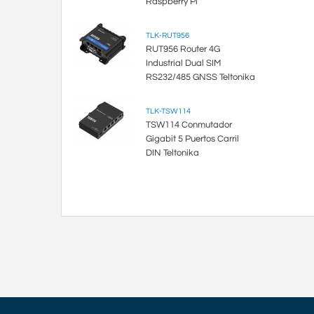
Raspberry Pi
TLK-RUT956
RUT956 Router 4G
Industrial Dual SIM
RS232/485 GNSS Teltonika
TLK-TSW114
TSW114 Conmutador
Gigabit 5 Puertos Carril
DIN Teltonika