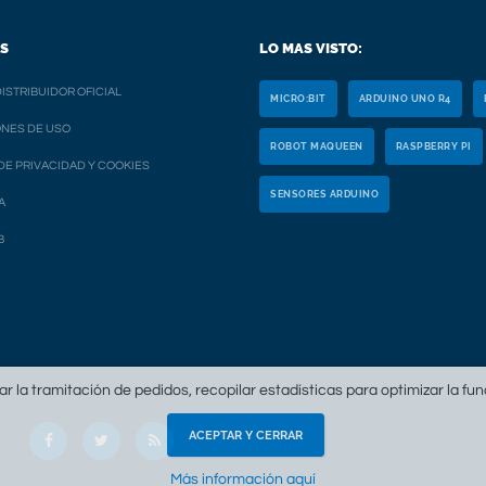
S
LO MAS VISTO:
ISTRIBUIDOR OFICIAL
MICRO:BIT
ARDUINO UNO R4
NES DE USO
ROBOT MAQUEEN
RASPBERRY PI
 DE PRIVACIDAD Y COOKIES
SENSORES ARDUINO
A
B
tar la tramitación de pedidos, recopilar estadísticas para optimizar la fu
ACEPTAR Y CERRAR
Más información aquí