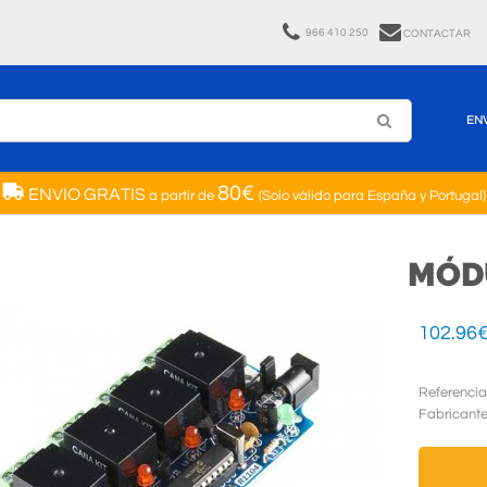
966 410 250
CONTACTAR
EN
80€
ENVIO GRATIS
a partir de
(Solo válido para España y Portugal)
MÓDU
102.96
Referencia
Fabricant