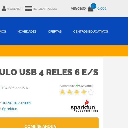
0
0.00€
VER CESTA
MI CUENTA
|
REALIZAR PEDIDO
VÍOS
NOVEDADES
OFERTAS
CENTROS EDUCATIVOS
LO USB 4 RELES 6 E/S
Valoración
4
/
5
(
2
Votos
)
€
124.58€ con IVA
:
SPRK-DEV-09669
e:
Sparkfun
COMPRE AHORA