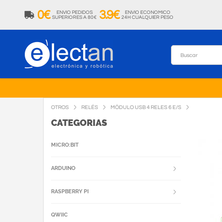
0€
3.9€
ENVIO PEDIDOS
ENVIO ECONOMICO
SUPERIORES A 80€
24H CUALQUIER PESO
OTROS
RELÉS
MÓDULO USB 4 RELES 6 E/S
CATEGORIAS
MICRO:BIT
ARDUINO
RASPBERRY PI
QWIIC