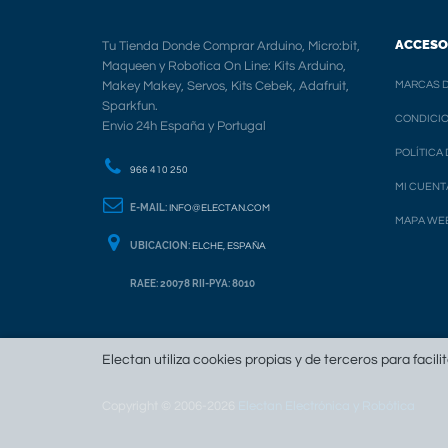
ACCESO
Tu Tienda Donde Comprar Arduino, Micro:bit,
Maqueen y Robotica On Line: Kits Arduino,
Makey Makey, Servos, Kits Cebek, Adafruit,
MARCAS D
Sparkfun.
CONDICIO
Envio 24h España y Portugal
POLÍTICA
966 410 250
MI CUENT
E-MAIL:
INFO@ELECTAN.COM
MAPA WE
UBICACION:
ELCHE, ESPAÑA
RAEE: 20078 RII-PYA: 8010
Electan utiliza cookies propias y de terceros para facili
Copyright © 2006-2026
Electan Electrónica y Robótica