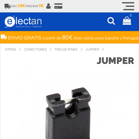
3.9€
0€
24H
MAS 80€
|
0
80€
ENVIO GRATIS
a partir de
(Solo válido para España y Portugal)
OTROS
CONECTORES
TIRA DE PINES
JUMPER
JUMPER