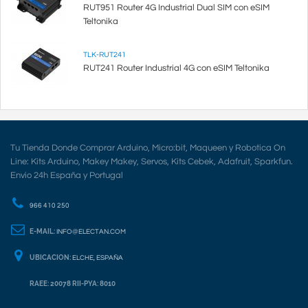
RUT951 Router 4G Industrial Dual SIM con eSIM
Teltonika
TLK-RUT241
RUT241 Router Industrial 4G con eSIM Teltonika
Tu Tienda Donde Comprar Arduino, Micro:bit, Maqueen y Robotica On
Line: Kits Arduino, Makey Makey, Servos, Kits Cebek, Adafruit, Sparkfun.
Envio 24h España y Portugal
966 410 250
E-MAIL:
INFO@ELECTAN.COM
UBICACION:
ELCHE, ESPAÑA
RAEE: 20078 RII-PYA: 8010