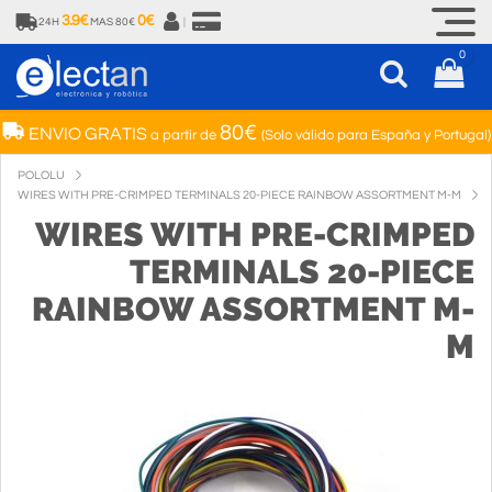
3.9€
0€
24H
MAS 80€
|
0
80€
ENVIO GRATIS
a partir de
(Solo válido para España y Portugal)
POLOLU
WIRES WITH PRE-CRIMPED TERMINALS 20-PIECE RAINBOW ASSORTMENT M-M
WIRES WITH PRE-CRIMPED
TERMINALS 20-PIECE
RAINBOW ASSORTMENT M-
M