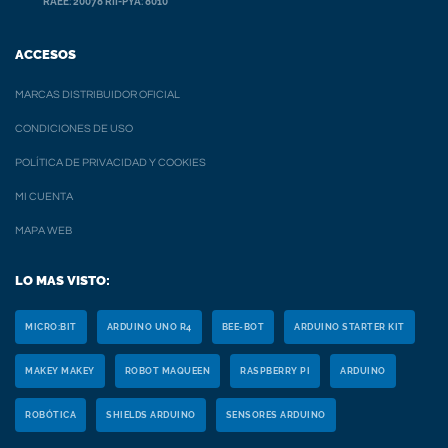
RAEE: 20078 RII-PYA: 8010
ACCESOS
MARCAS DISTRIBUIDOR OFICIAL
CONDICIONES DE USO
POLÍTICA DE PRIVACIDAD Y COOKIES
MI CUENTA
MAPA WEB
LO MAS VISTO:
MICRO:BIT
ARDUINO UNO R4
BEE-BOT
ARDUINO STARTER KIT
MAKEY MAKEY
ROBOT MAQUEEN
RASPBERRY PI
ARDUINO
ROBÓTICA
SHIELDS ARDUINO
SENSORES ARDUINO