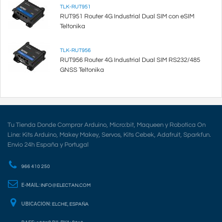
TLK-RUT951
RUT951 Router 4G Industrial Dual SIM con eSIM
Teltonika
TLK-RUT956
RUT956 Router 4G Industrial Dual SIM RS232/485
GNSS Teltonika
Tu Tienda Donde Comprar Arduino, Micro:bit, Maqueen y Robotica On
Line: Kits Arduino, Makey Makey, Servos, Kits Cebek, Adafruit, Sparkfun.
Envio 24h España y Portugal
966 410 250
E-MAIL:
INFO@ELECTAN.COM
UBICACION:
ELCHE, ESPAÑA