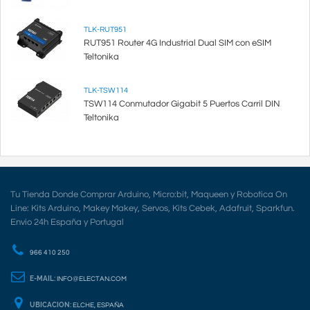
TLK-RUT951
RUT951 Router 4G Industrial Dual SIM con eSIM
Teltonika
TLK-TSW114
TSW114 Conmutador Gigabit 5 Puertos Carril DIN
Teltonika
Tu Tienda Donde Comprar Arduino, Micro:bit, Maqueen y Robotica On
Line: Kits Arduino, Makey Makey, Servos, Kits Cebek, Adafruit, Sparkfun.
Envio 24h España y Portugal
966 410 250
E-MAIL:
INFO@ELECTAN.COM
UBICACION:
ELCHE, ESPAÑA