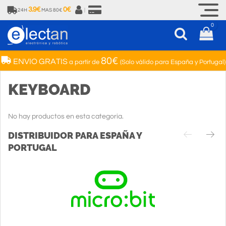
3.9€
0€
24H
MAS 80€
|
0
80€
ENVIO GRATIS
a partir de
(Solo válido para España y Portugal)
KEYBOARD
No hay productos en esta categoria.
DISTRIBUIDOR PARA ESPAÑA Y
PORTUGAL