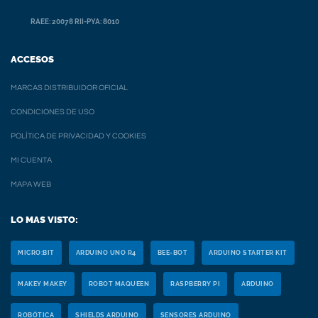
RAEE: 20078 RII-PYA: 8010
ACCESOS
MARCAS DISTRIBUIDOR OFICIAL
CONDICIONES DE USO
POLÍTICA DE PRIVACIDAD Y COOKIES
MI CUENTA
MAPA WEB
LO MAS VISTO:
MICRO:BIT
ARDUINO UNO R4
BEE-BOT
ARDUINO STARTER KIT
MAKEY MAKEY
ROBOT MAQUEEN
RASPBERRY PI
ARDUINO
ROBÓTICA
SHIELDS ARDUINO
SENSORES ARDUINO