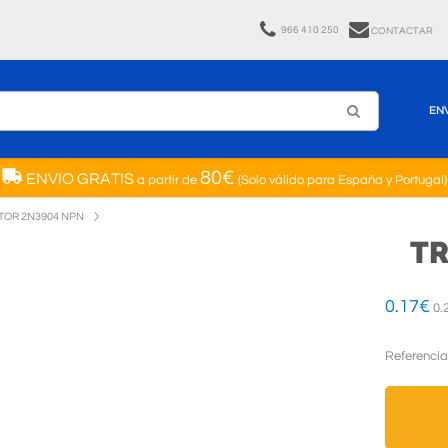
966 410 250
CONTACTAR
EN
80€
ENVIO GRATIS
a partir de
(Solo válido para España y Portugal)
TOR 2N3904 NPN
TR
0.17
€
0.
Referencia