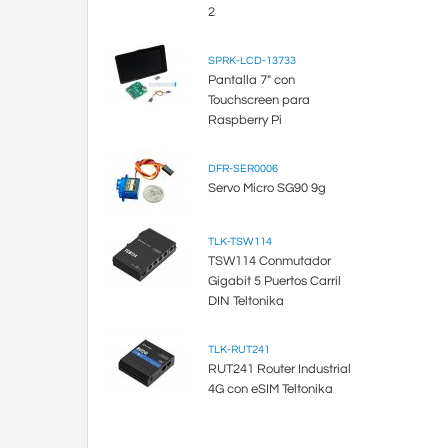
2
SPRK-LCD-13733
Pantalla 7" con
Touchscreen para
Raspberry Pi
DFR-SER0006
Servo Micro SG90 9g
TLK-TSW114
TSW114 Conmutador
Gigabit 5 Puertos Carril
DIN Teltonika
TLK-RUT241
RUT241 Router Industrial
4G con eSIM Teltonika