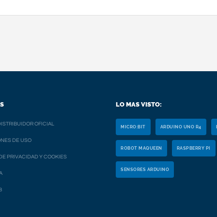
S
LO MAS VISTO:
ISTRIBUIDOR OFICIAL
MICRO:BIT
ARDUINO UNO R4
NES DE USO
ROBOT MAQUEEN
RASPBERRY PI
 DE PRIVACIDAD Y COOKIES
SENSORES ARDUINO
A
B