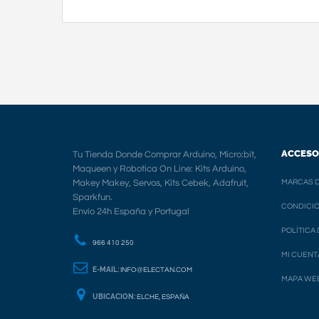
ACCESO
Tu Tienda Donde Comprar Arduino, Micro:bit,
Maqueen y Robotica On Line: Kits Arduino,
Makey Makey, Servos, Kits Cebek, Adafruit,
MARCAS D
Sparkfun.
CONDICIO
Envio 24h España y Portugal
POLÍTICA
966 410 250
MI CUENT
E-MAIL:
INFO@ELECTAN.COM
MAPA WE
UBICACION:
ELCHE, ESPAÑA