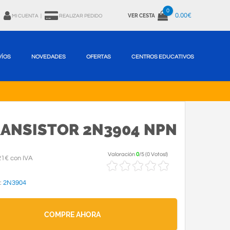
0
0.00€
VER CESTA
MI CUENTA
|
REALIZAR PEDIDO
VÍOS
NOVEDADES
OFERTAS
CENTROS EDUCATIVOS
ANSISTOR 2N3904 NPN
Valoración
0
/
5
(
0 Votos!
)
21€ con IVA
:
2N3904
COMPRE AHORA