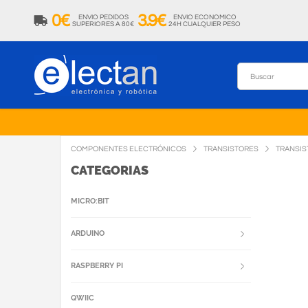
0€
3.9€
ENVIO PEDIDOS
ENVIO ECONOMICO
SUPERIORES A 80€
24H CUALQUIER PESO
COMPONENTES ELECTRÓNICOS
TRANSISTORES
TRANSIS
CATEGORIAS
MICRO:BIT
ARDUINO
RASPBERRY PI
QWIIC