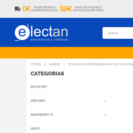
0€
3.9€
ENVIO PEDIDOS
ENVIO ECONOMICO
SUPERIORES A 80€
24H CUALQUIER PESO
OTROS
VARIOS
TECLADO DE MEMBRANA 4X4 TECLAS CON
CATEGORIAS
MICRO:BIT
ARDUINO
RASPBERRY PI
QWIIC