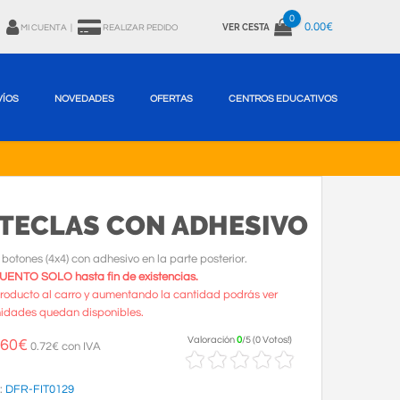
0
0.00€
VER CESTA
MI CUENTA
|
REALIZAR PEDIDO
VÍOS
NOVEDADES
OFERTAS
CENTROS EDUCATIVOS
TECLAS CON ADHESIVO
botones (4x4) con adhesivo en la parte posterior.
ENTO SOLO hasta fin de existencias.
roducto al carro y aumentando la cantidad podrás ver
idades quedan disponibles.
Valoración
0
/
5
(
0 Votos!
)
.60
€
0.72€ con IVA
:
DFR-FIT0129