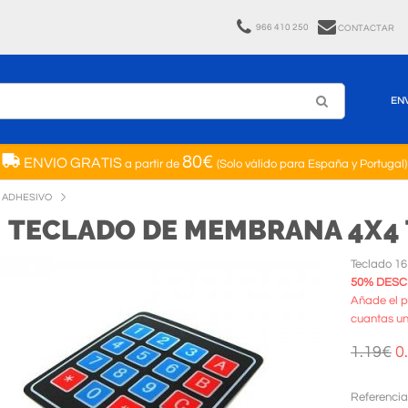
966 410 250
CONTACTAR
EN
80€
ENVIO GRATIS
a partir de
(Solo válido para España y Portugal)
 ADHESIVO
TECLADO DE MEMBRANA 4X4 
Teclado 16 
50% DESCU
Añade el p
cuantas un
1.19€
0
Referencia