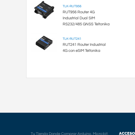
TLK-RUT956
RUT956 Router 4G
Industrial Dual SIM
RS232/485 GNSS Teltonika
TLK-RUT241
RUT241 Router Industrial
4G con eSIM Teltonika
ACCESO
Tu Tienda Donde Comprar Arduino, Micro:bit,