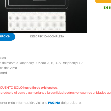
EN 
RIPCION
DESCRIPCION COMPLETA
ílica
 de montaje Raspberry Pi Model A, B, B+ y Raspberry Pi 2
ies de Goma
Board
UENTO SOLO hasta fin de existencias.
 producto al carro y aumentando la cantidad podrás ver cuantas unidades qu
PÁGINA
ener más información, visite la
del producto.