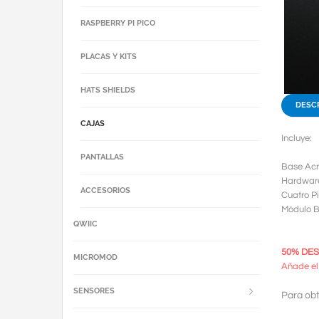
RASPBERRY PI PICO
PLACAS Y KITS
HATS SHIELDS
DESC
CAJAS
Incluye:
PANTALLAS
Base Acr
Hardware
ACCESORIOS
Cuatro P
Módulo 
QWIIC
50% DESC
MICROMOD
Añade el
SENSORES
Para obt