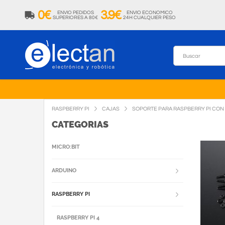
0€
3.9€
ENVIO PEDIDOS
ENVIO ECONOMICO
SUPERIORES A 80€
24H CUALQUIER PESO
RASPBERRY PI
CAJAS
SOPORTE PARA RASPBERRY PI CO
CATEGORIAS
MICRO:BIT
ARDUINO
RASPBERRY PI
RASPBERRY PI 4