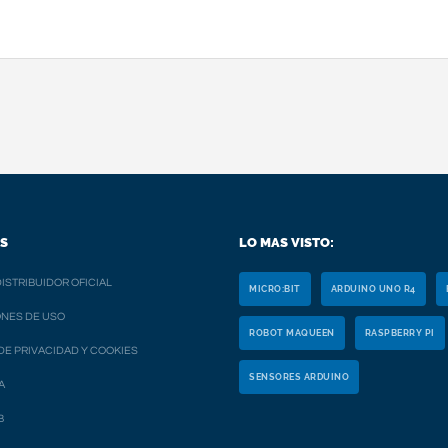
S
LO MAS VISTO:
ISTRIBUIDOR OFICIAL
MICRO:BIT
ARDUINO UNO R4
NES DE USO
ROBOT MAQUEEN
RASPBERRY PI
 DE PRIVACIDAD Y COOKIES
SENSORES ARDUINO
A
B