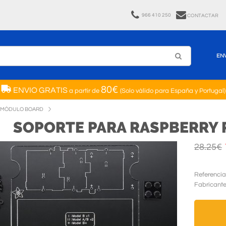
966 410 250
CONTACTAR
EN
80€
ENVIO GRATIS
a partir de
(Solo válido para España y Portugal)
N MÓDULO BOARD
SOPORTE PARA RASPBERRY 
28.25€
Referencia
Fabricant