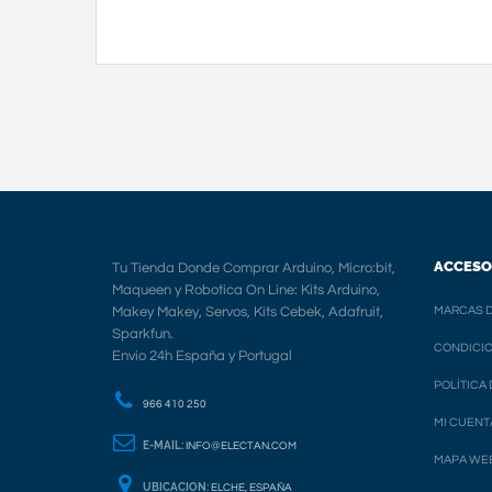
ACCESO
Tu Tienda Donde Comprar Arduino, Micro:bit,
Maqueen y Robotica On Line: Kits Arduino,
Makey Makey, Servos, Kits Cebek, Adafruit,
MARCAS D
Sparkfun.
CONDICIO
Envio 24h España y Portugal
POLÍTICA
966 410 250
MI CUENT
E-MAIL:
INFO@ELECTAN.COM
MAPA WE
UBICACION:
ELCHE, ESPAÑA