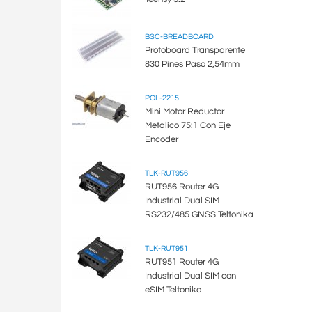
BSC-BREADBOARD
Protoboard Transparente
830 Pines Paso 2,54mm
POL-2215
Mini Motor Reductor
Metalico 75:1 Con Eje
Encoder
TLK-RUT956
RUT956 Router 4G
Industrial Dual SIM
RS232/485 GNSS Teltonika
TLK-RUT951
RUT951 Router 4G
Industrial Dual SIM con
eSIM Teltonika