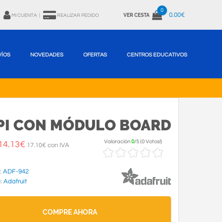
0
0.00€
VER CESTA
MI CUENTA
|
REALIZAR PEDIDO
VÍOS
NOVEDADES
OFERTAS
CENTROS EDUCATIVOS
PI CON MÓDULO BOARD
Valoración
0
/
5
(
0 Votos!
)
14.13
€
17.10€ con IVA
:
ADF-942
e:
Adafruit
COMPRE AHORA