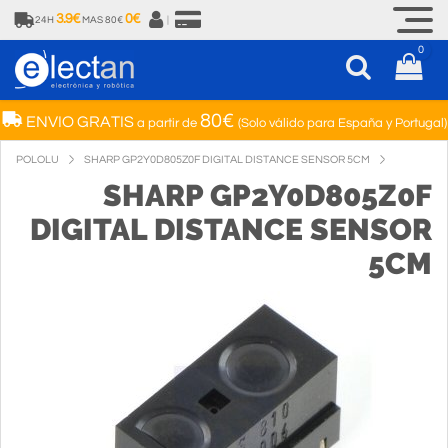
3.9€
0€
24H
MAS 80€
|
0
80€
ENVIO GRATIS
a partir de
(Solo válido para España y Portugal)
POLOLU
SHARP GP2Y0D805Z0F DIGITAL DISTANCE SENSOR 5CM
SHARP GP2Y0D805Z0F
DIGITAL DISTANCE SENSOR
5CM