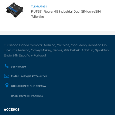
TLK-RUT951
RUT951 Router 4G Industrial Dual SIM con eSIM
Teltonika
Tu Tienda Donde Comprar Arduino, Micro:bit, Maqueen y Robotica On
Line: Kits Arduino, Makey Makey, Servos, Kits Cebek, Adafruit, Sparkfun.
Envio 24h España y Portugal
966 410 250
E-MAIL:
INFO@ELECTAN.COM
UBICACION:
ELCHE, ESPAÑA
RAEE: 20078 RII-PYA: 8010
ACCESOS