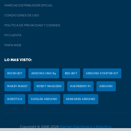
MARCAS DISTRIBUIDOR OFICIAL
CONDICIONES DE USO
POLÍTICA DE PRIVACIDAD Y COOKIES
MI CUENTA
MAPA WEB
LO MAS VISTO:
MICRO:BIT
ARDUINO UNO R4
BEE-BOT
ARDUINO STARTER KIT
MAKEY MAKEY
ROBOT MAQUEEN
RASPBERRY PI
ARDUINO
ROBÓTICA
SHIELDS ARDUINO
SENSORES ARDUINO
Copyright © 2006-2026
Electan Electrónica y Robótica