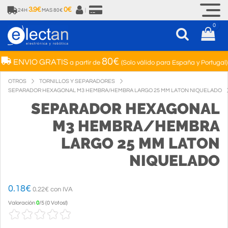
3.9€
0€
24H
MAS 80€
|
0
80€
ENVIO GRATIS
a partir de
(Solo válido para España y Portugal)
OTROS
TORNILLOS Y SEPARADORES
SEPARADOR HEXAGONAL M3 HEMBRA/HEMBRA LARGO 25 MM LATON NIQUELADO
SEPARADOR HEXAGONAL
M3 HEMBRA/HEMBRA
LARGO 25 MM LATON
NIQUELADO
0.18
€
0.22€ con IVA
Valoración
0
/
5
(
0 Votos!
)