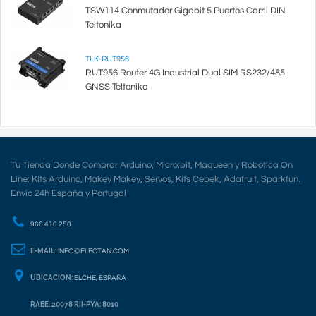
TSW114 Conmutador Gigabit 5 Puertos Carril DIN
Teltonika
TLK-RUT956
RUT956 Router 4G Industrial Dual SIM RS232/485
GNSS Teltonika
Tu Tienda Donde Comprar Arduino, Micro:bit, Maqueen y Robotica On
Line: Kits Arduino, Makey Makey, Servos, Kits Cebek, Adafruit, Sparkfun.
Envio 24h España y Portugal
966 410 250
E-MAIL:
INFO@ELECTAN.COM
UBICACION:
ELCHE, ESPAÑA
RAEE: 20078 RII-PYA: 8010