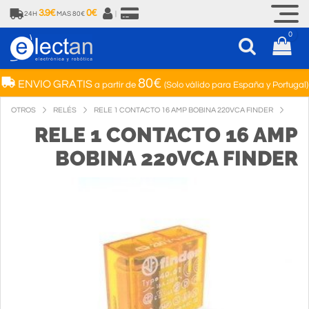
3.9€
0€
24H
MAS 80€
|
0
80€
ENVIO GRATIS
a partir de
(Solo válido para España y Portugal)
OTROS
RELÉS
RELE 1 CONTACTO 16 AMP BOBINA 220VCA FINDER
RELE 1 CONTACTO 16 AMP
BOBINA 220VCA FINDER