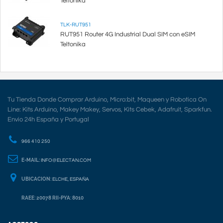
Teltonika
TLK-RUT951
RUT951 Router 4G Industrial Dual SIM con eSIM
Teltonika
Tu Tienda Donde Comprar Arduino, Micro:bit, Maqueen y Robotica On
Line: Kits Arduino, Makey Makey, Servos, Kits Cebek, Adafruit, Sparkfun.
Envio 24h España y Portugal
966 410 250
E-MAIL:
INFO@ELECTAN.COM
UBICACION:
ELCHE, ESPAÑA
RAEE: 20078 RII-PYA: 8010