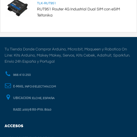
TLK-RUT951
RUT951 Router 4G Industrial Dual SIM con eSIM
Teltonika
Tu Tienda Donde Comprar Arduino, Micro:bit, Maqueen y Robotica On
Line: Kits Arduino, Makey Makey, Servos, Kits Cebek, Adafruit, Sparkfun.
Envio 24h España y Portugal
966 410 250
E-MAIL:
INFO@ELECTAN.COM
UBICACION:
ELCHE, ESPAÑA
RAEE: 20078 RII-PYA: 8010
ACCESOS