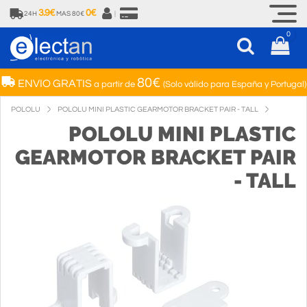
3.9€
0€
24H
MAS 80€
|
0
80€
ENVIO GRATIS
a partir de
(Solo válido para España y Portugal)
POLOLU
POLOLU MINI PLASTIC GEARMOTOR BRACKET PAIR - TALL
POLOLU MINI PLASTIC
GEARMOTOR BRACKET PAIR
- TALL