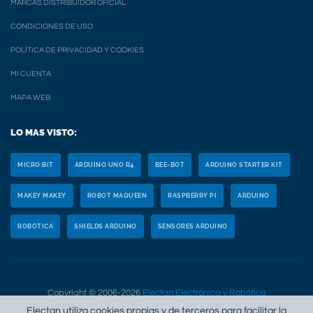
MARCAS DISTRIBUIDOR OFICIAL
CONDICIONES DE USO
POLÍTICA DE PRIVACIDAD Y COOKIES
MI CUENTA
MAPA WEB
LO MAS VISTO:
MICRO:BIT
ARDUINO UNO R4
BEE-BOT
ARDUINO STARTER KIT
MAKEY MAKEY
ROBOT MAQUEEN
RASPBERRY PI
ARDUINO
ROBÓTICA
SHIELDS ARDUINO
SENSORES ARDUINO
Copyright © 2006-2026
Electan Electrónica y Robótica
Electan utiliza cookies propias y de terceros para facilitar la