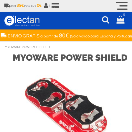
3.9€
0€
24H
MAS 80€
|
0
80€
ENVIO GRATIS
a partir de
(Solo válido para España y Portugal)
MYOWARE POWER SHIELD
MYOWARE POWER SHIELD