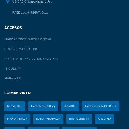
UBICACION:
ELCHE, ESPAÑA
RAEE: 20078 RII-PYA: 8010
ACCESOS
MARCAS DISTRIBUIDOR OFICIAL
CONDICIONES DE USO
POLÍTICA DE PRIVACIDAD Y COOKIES
MI CUENTA
MAPA WEB
LO MAS VISTO:
MICRO:BIT
ARDUINO UNO R4
BEE-BOT
ARDUINO STARTER KIT
MAKEY MAKEY
ROBOT MAQUEEN
RASPBERRY PI
ARDUINO