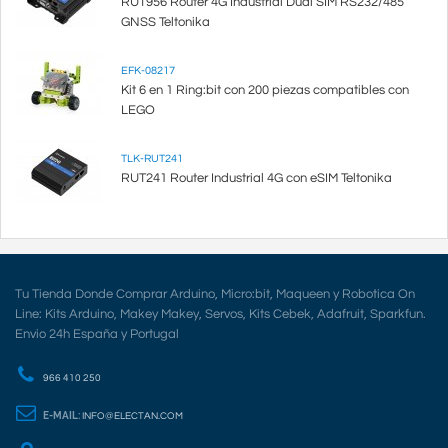
RUT956 Router 4G Industrial Dual SIM RS232/485
GNSS Teltonika
EFK-08217
Kit 6 en 1 Ring:bit con 200 piezas compatibles con
LEGO
TLK-RUT241
RUT241 Router Industrial 4G con eSIM Teltonika
Tu Tienda Donde Comprar Arduino, Micro:bit, Maqueen y Robotica On
Line: Kits Arduino, Makey Makey, Servos, Kits Cebek, Adafruit, Sparkfun.
Envio 24h España y Portugal
966 410 250
E-MAIL:
INFO@ELECTAN.COM