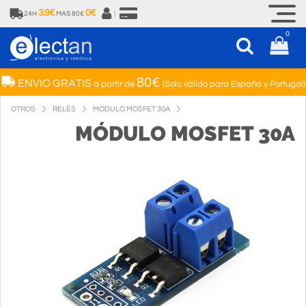
3.9€
0€
24H
MAS 80€
|
0
80€
ENVIO GRATIS
a partir de
(Solo válido para España y Portugal)
OTROS
RELÉS
MÓDULO MOSFET 30A
MÓDULO MOSFET 30A