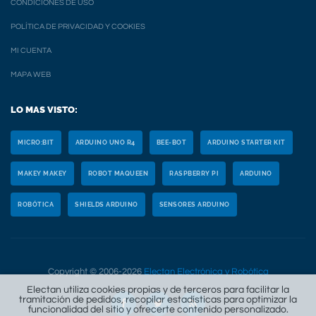
CONDICIONES DE USO
POLÍTICA DE PRIVACIDAD Y COOKIES
MI CUENTA
MAPA WEB
LO MAS VISTO:
MICRO:BIT
ARDUINO UNO R4
BEE-BOT
ARDUINO STARTER KIT
MAKEY MAKEY
ROBOT MAQUEEN
RASPBERRY PI
ARDUINO
ROBÓTICA
SHIELDS ARDUINO
SENSORES ARDUINO
Copyright © 2006-2026
Electan Electrónica y Robótica
Electan utiliza cookies propias y de terceros para facilitar la
tramitación de pedidos, recopilar estadísticas para optimizar la
funcionalidad del sitio y ofrecerte contenido personalizado.