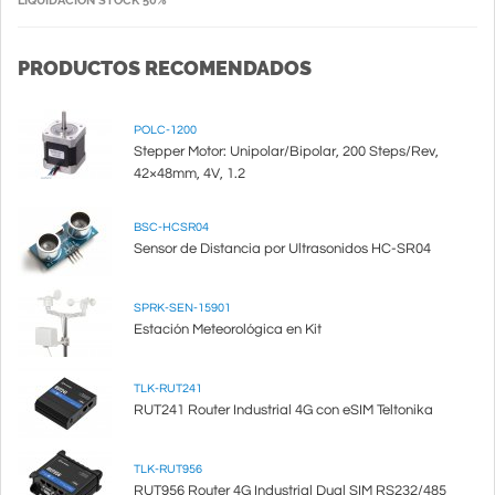
LIQUIDACIÓN STOCK 50%
PRODUCTOS RECOMENDADOS
POLC-1200
Stepper Motor: Unipolar/Bipolar, 200 Steps/Rev,
42×48mm, 4V, 1.2
BSC-HCSR04
Sensor de Distancia por Ultrasonidos HC-SR04
SPRK-SEN-15901
Estación Meteorológica en Kit
TLK-RUT241
RUT241 Router Industrial 4G con eSIM Teltonika
TLK-RUT956
RUT956 Router 4G Industrial Dual SIM RS232/485