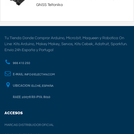
GNSS Teltonika
Tu Tienda Donde Comprar Arduino, Micro:bit, Maqueen y Robotica On
Line: Kits Arduino, Makey Makey, Servos, Kits Cebek, Adafruit, Sparkfun.
Envio 24h España y Portugal
966 410 250
E-MAIL:
INFO@ELECTAN.COM
UBICACION:
ELCHE, ESPAÑA
RAEE: 20078 RII-PYA: 8010
ACCESOS
MARCAS DISTRIBUIDOR OFICIAL