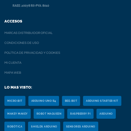
RAEE: 20078 RII-PYA: 8010
ACCESOS
MARCAS DISTRIBUIDOR OFICIAL
CONDICIONES DE USO
POLÍTICA DE PRIVACIDAD Y COOKIES
MI CUENTA
MAPA WEB
LO MAS VISTO:
MICRO:BIT
ARDUINO UNO R4
BEE-BOT
ARDUINO STARTER KIT
MAKEY MAKEY
ROBOT MAQUEEN
RASPBERRY PI
ARDUINO
ROBÓTICA
SHIELDS ARDUINO
SENSORES ARDUINO