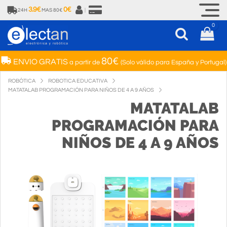
3.9€
0€
24H
MAS 80€
|
0
80€
ENVIO GRATIS
a partir de
(Solo válido para España y Portugal)
ROBÓTICA
ROBOTICA EDUCATIVA
MATATALAB PROGRAMACIÓN PARA NIÑOS DE 4 A 9 AÑOS
MATATALAB
PROGRAMACIÓN PARA
NIÑOS DE 4 A 9 AÑOS