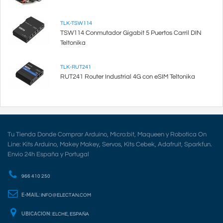
TLK-TSW114
TSW114 Conmutador Gigabit 5 Puertos Carril DIN
Teltonika
TLK-RUT241
RUT241 Router Industrial 4G con eSIM Teltonika
Tu Tienda Donde Comprar Arduino, Micro:bit, Maqueen y Robotica On
Line: Kits Arduino, Makey Makey, Servos, Kits Cebek, Adafruit, Sparkfun.
Envio 24h España y Portugal
966 410 250
E-MAIL:
INFO@ELECTAN.COM
UBICACION:
ELCHE, ESPAÑA