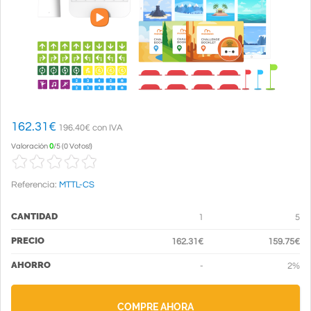
162.31
€
196.40€ con IVA
Valoración
0
/
5
(
0 Votos!
)
Referencia:
MTTL-CS
CANTIDAD
1
5
PRECIO
162.31€
159.75€
AHORRO
-
2%
COMPRE AHORA