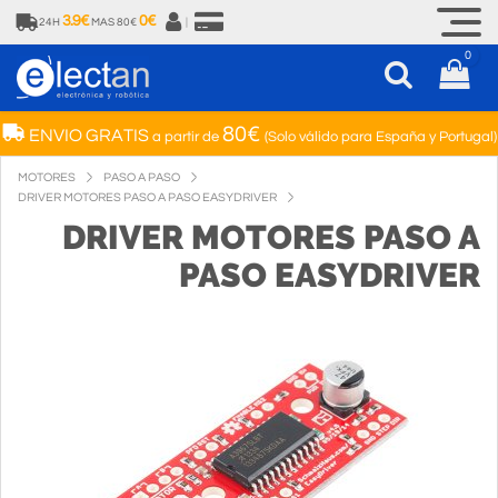
3.9€
0€
24H
MAS 80€
|
0
80€
ENVIO GRATIS
a partir de
(Solo válido para España y Portugal)
MOTORES
PASO A PASO
DRIVER MOTORES PASO A PASO EASYDRIVER
DRIVER MOTORES PASO A
PASO EASYDRIVER