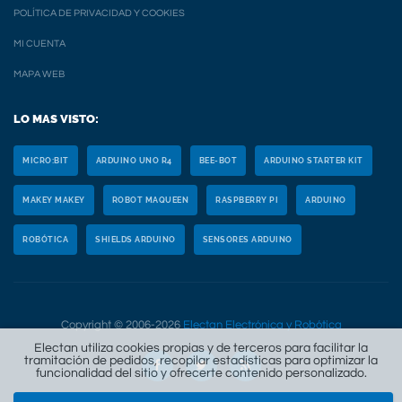
POLÍTICA DE PRIVACIDAD Y COOKIES
MI CUENTA
MAPA WEB
LO MAS VISTO:
MICRO:BIT
ARDUINO UNO R4
BEE-BOT
ARDUINO STARTER KIT
MAKEY MAKEY
ROBOT MAQUEEN
RASPBERRY PI
ARDUINO
ROBÓTICA
SHIELDS ARDUINO
SENSORES ARDUINO
Copyright © 2006-2026
Electan Electrónica y Robótica
Electan utiliza cookies propias y de terceros para facilitar la
tramitación de pedidos, recopilar estadísticas para optimizar la
funcionalidad del sitio y ofrecerte contenido personalizado.