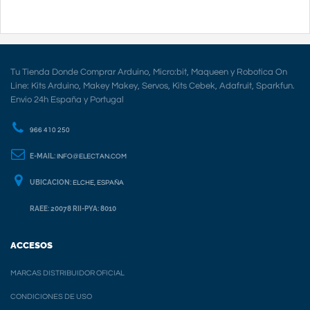
Tu Tienda Donde Comprar Arduino, Micro:bit, Maqueen y Robotica On
Line: Kits Arduino, Makey Makey, Servos, Kits Cebek, Adafruit, Sparkfun.
Envio 24h España y Portugal
966 410 250
E-MAIL:
INFO@ELECTAN.COM
UBICACION:
ELCHE, ESPAÑA
RAEE: 20078 RII-PYA: 8010
ACCESOS
MARCAS DISTRIBUIDOR OFICIAL
CONDICIONES DE USO