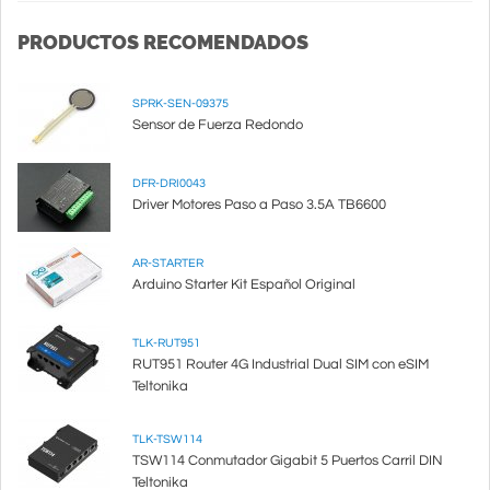
PRODUCTOS RECOMENDADOS
SPRK-SEN-09375
Sensor de Fuerza Redondo
DFR-DRI0043
Driver Motores Paso a Paso 3.5A TB6600
AR-STARTER
Arduino Starter Kit Español Original
TLK-RUT951
RUT951 Router 4G Industrial Dual SIM con eSIM
Teltonika
TLK-TSW114
TSW114 Conmutador Gigabit 5 Puertos Carril DIN
Teltonika