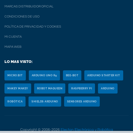
MARCAS DISTRIBUIDOR OFICIAL
CONDICIONES DE USO
POLÍTICA DE PRIVACIDAD Y COOKIES
MI CUENTA
MAPA WEB
LO MAS VISTO:
MICRO:BIT
ARDUINO UNO R4
BEE-BOT
ARDUINO STARTER KIT
MAKEY MAKEY
ROBOT MAQUEEN
RASPBERRY PI
ARDUINO
ROBÓTICA
SHIELDS ARDUINO
SENSORES ARDUINO
Copyright © 2006-2026
Electan Electrónica y Robótica