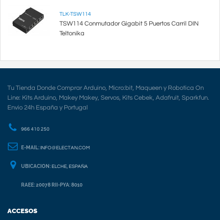
TLK-TSW114
TSW114 Conmutador Gigabit 5 Puertos Carril DIN
Teltonika
Tu Tienda Donde Comprar Arduino, Micro:bit, Maqueen y Robotica On
Line: Kits Arduino, Makey Makey, Servos, Kits Cebek, Adafruit, Sparkfun.
Envio 24h España y Portugal
966 410 250
E-MAIL:
INFO@ELECTAN.COM
UBICACION:
ELCHE, ESPAÑA
RAEE: 20078 RII-PYA: 8010
ACCESOS