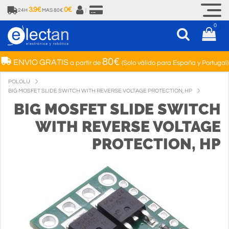
3.9€
0€
24H
MAS 80€
|
0
80€
ENVIO GRATIS
a partir de
(Solo válido para España y Portugal)
POLOLU
BIG MOSFET SLIDE SWITCH WITH REVERSE VOLTAGE PROTECTION, HP
BIG MOSFET SLIDE SWITCH
WITH REVERSE VOLTAGE
PROTECTION, HP