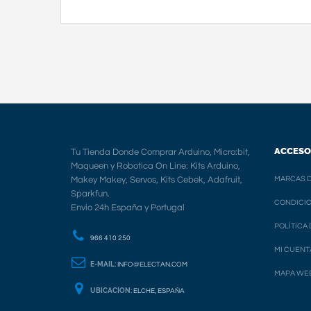
ACCESO
Tu Tienda Donde Comprar Arduino, Micro:bit,
Maqueen y Robotica On Line: Kits Arduino,
Makey Makey, Servos, Kits Cebek, Adafruit,
MARCAS D
Sparkfun.
CONDICIO
Envio 24h España y Portugal
POLÍTICA
966 410 250
MI CUENT
E-MAIL:
INFO@ELECTAN.COM
MAPA WE
UBICACION:
ELCHE, ESPAÑA