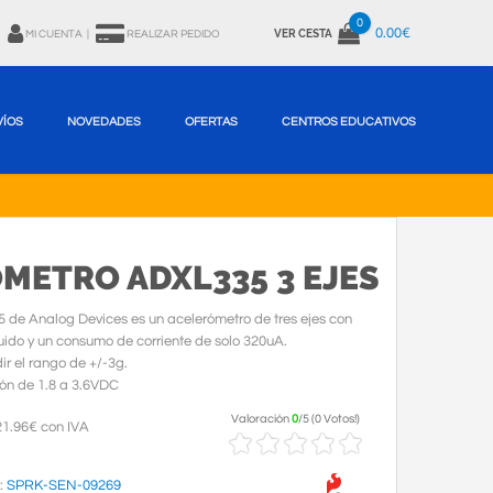
0
0.00€
VER CESTA
MI CUENTA
|
REALIZAR PEDIDO
VÍOS
NOVEDADES
OFERTAS
CENTROS EDUCATIVOS
METRO ADXL335 3 EJES
 de Analog Devices es un acelerómetro de tres ejes con
uido y un consumo de corriente de solo 320uA.
r el rango de +/-3g.
ón de 1.8 a 3.6VDC
Valoración
0
/
5
(
0 Votos!
)
1.96€ con IVA
:
SPRK-SEN-09269