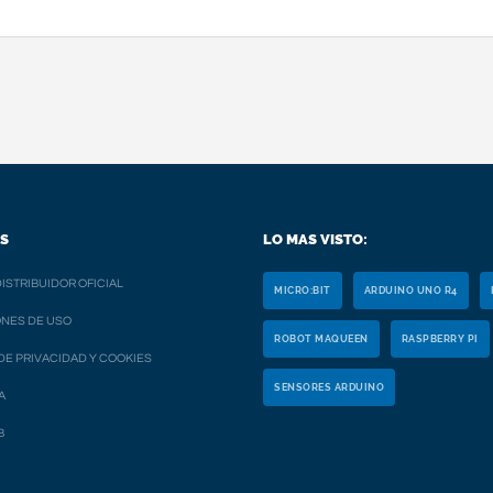
S
LO MAS VISTO:
ISTRIBUIDOR OFICIAL
MICRO:BIT
ARDUINO UNO R4
NES DE USO
ROBOT MAQUEEN
RASPBERRY PI
 DE PRIVACIDAD Y COOKIES
SENSORES ARDUINO
A
B