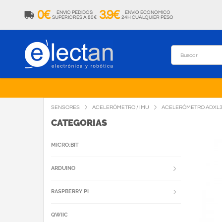
0€
3.9€
ENVIO PEDIDOS
ENVIO ECONOMICO
SUPERIORES A 80€
24H CUALQUIER PESO
SENSORES
ACELERÓMETRO / IMU
ACELERÓMETRO ADXL33
CATEGORIAS
MICRO:BIT
ARDUINO
RASPBERRY PI
QWIIC