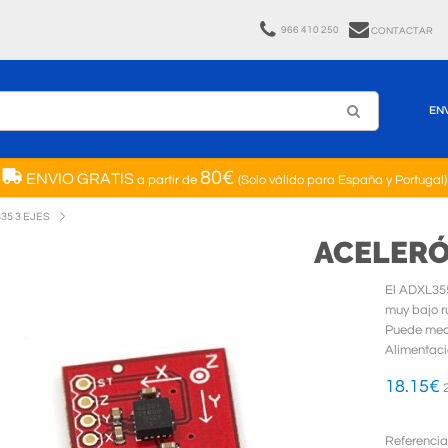
966 410 250
CONTACTAR
EN
80€
ENVIO GRATIS
a partir de
(Solo válido para España y Portugal)
5 3 EJES
ACELERÓ
El ADXL355
muy bajo r
Puede medi
Alimentaci
18.15
€
2
Referencia