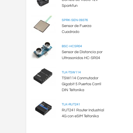
Sparkfun
SPRK-SEN-09376
Sensor de Fuerza
Cuadrado
BSC-HCSR04
Sensor de Distancia por
Ultrasonidos HC-SR04
TLK-TSW114
TSW114 Conmutador
Gigabit 5 Puertos Carril
DIN Teltonika
TLK-RUT241
RUT241 Router Industrial
4G con eSIM Teltonika