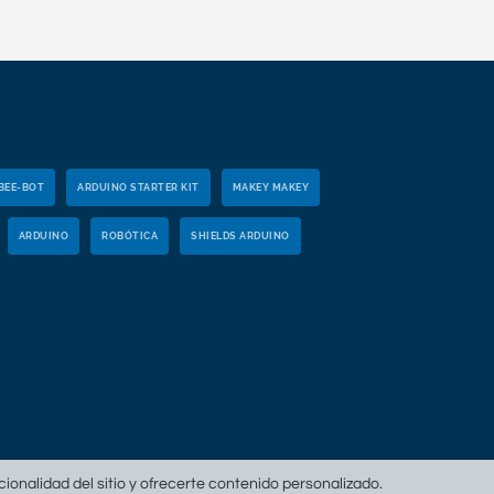
BEE-BOT
ARDUINO STARTER KIT
MAKEY MAKEY
ARDUINO
ROBÓTICA
SHIELDS ARDUINO
ncionalidad del sitio y ofrecerte contenido personalizado.