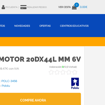
0
0.00€
VER CESTA
MI CUENTA
|
REALIZAR PEDIDO
VÍOS
NOVEDADES
OFERTAS
CENTROS EDUCATIVOS
RMOTOR 20DX44L MM 6V
Valoración
0
/
5
(
0 Votos!
)
9.47€ con IVA
:
POLC-3456
e:
Pololu
COMPRE AHORA