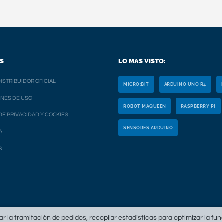
S
LO MAS VISTO:
ISTRIBUIDOR OFICIAL
MICRO:BIT
ARDUINO UNO R4
NES DE USO
ROBOT MAQUEEN
RASPBERRY PI
 DE PRIVACIDAD Y COOKIES
SENSORES ARDUINO
A
B
tar la tramitación de pedidos, recopilar estadísticas para optimizar la fu