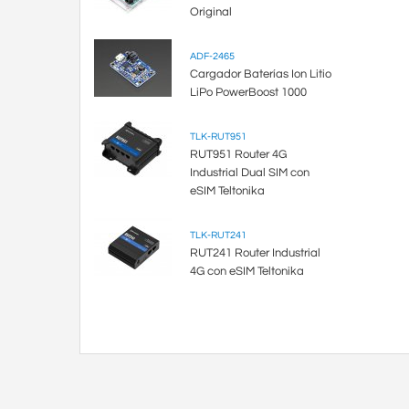
Original
ADF-2465
Cargador Baterías Ion Litio
LiPo PowerBoost 1000
TLK-RUT951
RUT951 Router 4G
Industrial Dual SIM con
eSIM Teltonika
TLK-RUT241
RUT241 Router Industrial
4G con eSIM Teltonika