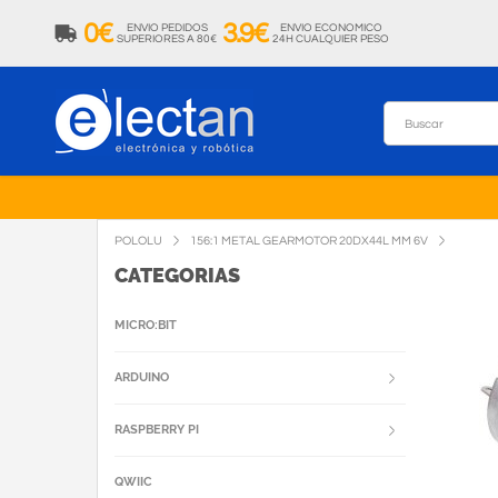
0€
3.9€
ENVIO PEDIDOS
ENVIO ECONOMICO
SUPERIORES A 80€
24H CUALQUIER PESO
POLOLU
156:1 METAL GEARMOTOR 20DX44L MM 6V
CATEGORIAS
MICRO:BIT
ARDUINO
RASPBERRY PI
QWIIC