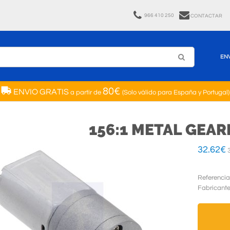
966 410 250
CONTACTAR
EN
80€
ENVIO GRATIS
a partir de
(Solo válido para España y Portugal)
156:1 METAL GEA
32.62
€
3
Referencia
Fabricant