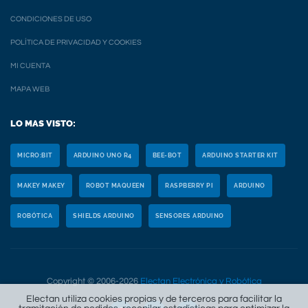
CONDICIONES DE USO
POLÍTICA DE PRIVACIDAD Y COOKIES
MI CUENTA
MAPA WEB
LO MAS VISTO:
MICRO:BIT
ARDUINO UNO R4
BEE-BOT
ARDUINO STARTER KIT
MAKEY MAKEY
ROBOT MAQUEEN
RASPBERRY PI
ARDUINO
ROBÓTICA
SHIELDS ARDUINO
SENSORES ARDUINO
Copyright © 2006-2026
Electan Electrónica y Robótica
Electan utiliza cookies propias y de terceros para facilitar la