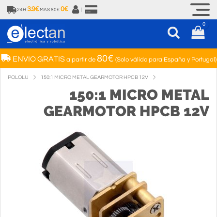
3.9€
0€
24H
MAS 80€
|
0
80€
ENVIO GRATIS
a partir de
(Solo válido para España y Portugal)
POLOLU
150:1 MICRO METAL GEARMOTOR HPCB 12V
150:1 MICRO METAL
GEARMOTOR HPCB 12V