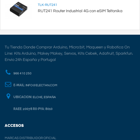
TLK-RUT241
RUT241 Router Industrial 4G con eSIM Teltonika
Tu Tienda Donde Comprar Arduino, Micro:bit, Maqueen y Robotica On
Line: Kits Arduino, Makey Makey, Servos, Kits Cebek, Adafruit, Sparkfun.
Envio 24h España y Portugal
966 410 250
E-MAIL:
INFO@ELECTAN.COM
UBICACION:
ELCHE, ESPAÑA
RAEE: 20078 RII-PYA: 8010
ACCESOS
MARCAS DISTRIBUIDOR OFICIAL