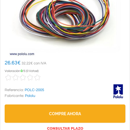
26.63
€
32.22€ con IVA
Valoración
0
/
5
(
0 Votos!
)
Referencia:
POLC-2005
Fabricante:
Pololu
COMPRE AHORA
CONSULTAR PLAZO