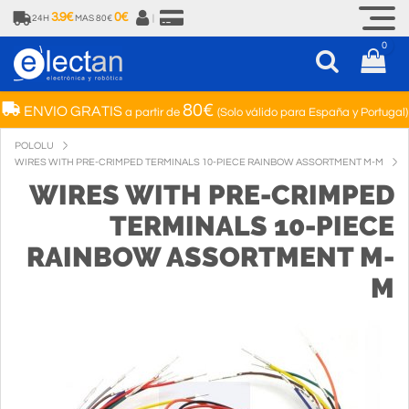
3.9€
0€
24H
MAS 80€
|
0
80€
ENVIO GRATIS
a partir de
(Solo válido para España y Portugal)
POLOLU
WIRES WITH PRE-CRIMPED TERMINALS 10-PIECE RAINBOW ASSORTMENT M-M
WIRES WITH PRE-CRIMPED
TERMINALS 10-PIECE
RAINBOW ASSORTMENT M-
M