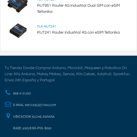
RUT951 Router 4G Industrial Dual SIM con eSIM
Teltonika
TLK-RUT241
RUT241 Router Industrial 4G con eSIM Teltonika
Tu Tienda Donde Comprar Arduino, Micro:bit, Maqueen y Robotica On
Line: Kits Arduino, Makey Makey, Servos, Kits Cebek, Adafruit, Sparkfun.
Envio 24h España y Portugal
966 410 250
E-MAIL:
INFO@ELECTAN.COM
UBICACION:
ELCHE, ESPAÑA
RAEE: 20078 RII-PYA: 8010