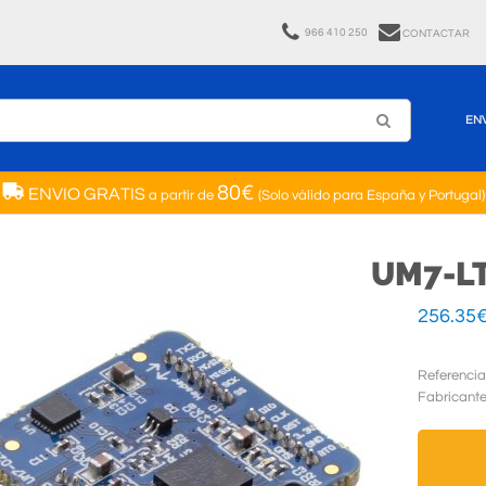
966 410 250
CONTACTAR
EN
80€
ENVIO GRATIS
a partir de
(Solo válido para España y Portugal)
UM7-L
256.35
Referencia
Fabricant