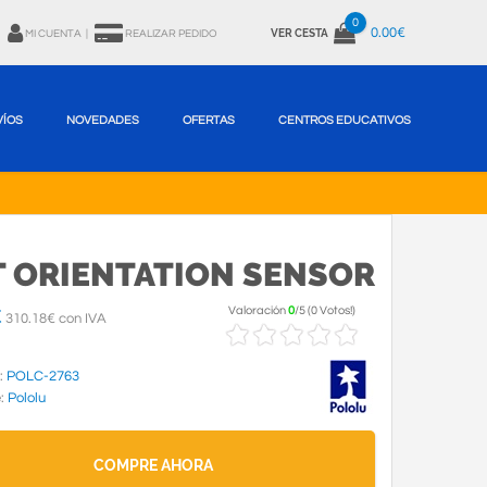
0
0.00€
VER CESTA
MI CUENTA
|
REALIZAR PEDIDO
VÍOS
NOVEDADES
OFERTAS
CENTROS EDUCATIVOS
T ORIENTATION SENSOR
Valoración
0
/
5
(
0 Votos!
)
€
310.18€ con IVA
:
POLC-2763
e:
Pololu
COMPRE AHORA