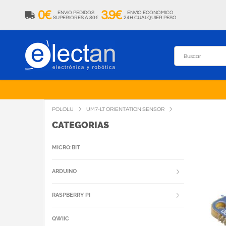
0€
3.9€
ENVIO PEDIDOS
ENVIO ECONOMICO
SUPERIORES A 80€
24H CUALQUIER PESO
POLOLU
UM7-LT ORIENTATION SENSOR
CATEGORIAS
MICRO:BIT
ARDUINO
RASPBERRY PI
QWIIC