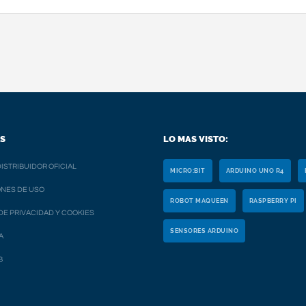
S
LO MAS VISTO:
ISTRIBUIDOR OFICIAL
MICRO:BIT
ARDUINO UNO R4
NES DE USO
ROBOT MAQUEEN
RASPBERRY PI
 DE PRIVACIDAD Y COOKIES
SENSORES ARDUINO
A
B