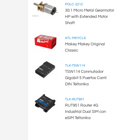
POLC-2212
30:1 Micro Metal Gearmotor
HP with Extended Motor
Shaft
ATL-MKYCLS
Makey Makey Original
Classic
TLK-TSW114
TSW114 Conmutador
Gigabit 5 Puertos Carril
DIN Teltonika
TLK-RUT951
RUT951 Router 4G
Industrial Dual SIM con
eSIM Teltonika