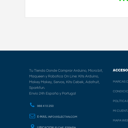
ACCESO
Tu Tienda Donde Comprar Arduino, Micro:bit,
Maqueen y Robotica On Line: Kits Arduino,
Makey Makey, Servos, Kits Cebek, Adafruit,
MARCAS D
Sparkfun.
CONDICIO
Envio 24h España y Portugal
POLÍTICA
966 410 250
MI CUENT
E-MAIL:
INFO@ELECTAN.COM
MAPA WE
UBICACION:
ELCHE, ESPAÑA