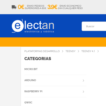
0€
3.9€
ENVIO PEDIDOS
ENVIO ECONOMICO
SUPERIORES A 80€
24H CUALQUIER PESO
PLATAFORMAS DESARROLLO
TEENSY
TEENSY 4.1
CATEGORIAS
MICRO:BIT
ARDUINO
RASPBERRY PI
QWIIC