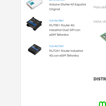
Arduino Starter Kit Español
Para obt
Original
TLK-RUT951
PARA V
RUT951 Router 4G
Industrial Dual SIM con
eSIM Teltonika
TLK-RUT241
RUT241 Router Industrial
4G con eSIM Teltonika
DISTR