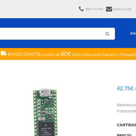
966 410 250
CONTACTAR
EN
80€
ENVIO GRATIS
a partir de
(Solo válido para España y Portugal)
42.75
€
5
Referencia
Fabricant
CANTIDA
PRECIO