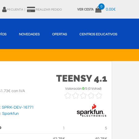
0
0.00€
VER CESTA
MI CUENTA
|
REALIZAR PEDIDO
VÍOS
NOVEDADES
OFERTAS
CENTROS EDUCATIVOS
TEENSY 4.1
Valoración
0
/
5
(
0 Votos!
)
1.73€ con IVA
:
SPRK-DEV-16771
e:
Sparkfun
D
1
5