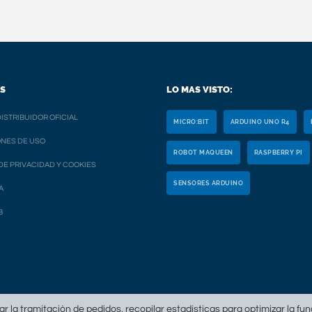
S
LO MAS VISTO:
ISTRIBUIDOR OFICIAL
MICRO:BIT
ARDUINO UNO R4
NES DE USO
ROBOT MAQUEEN
RASPBERRY PI
 DE PRIVACIDAD Y COOKIES
SENSORES ARDUINO
A
B
tar la tramitación de pedidos, recopilar estadísticas para optimizar la fu