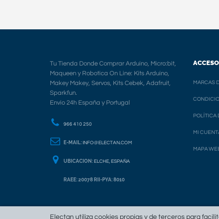
ACCESO
Tu Tienda Donde Comprar Arduino, Micro:bit,
Maqueen y Robotica On Line: Kits Arduino,
Makey Makey, Servos, Kits Cebek, Adafruit,
MARCAS D
Sparkfun.
CONDICIO
Envio 24h España y Portugal
POLÍTICA
966 410 250
MI CUENT
E-MAIL:
INFO@ELECTAN.COM
MAPA WE
UBICACION:
ELCHE, ESPAÑA
RAEE: 20078 RII-PYA: 8010
Electan utiliza cookies propias y de terceros para facili