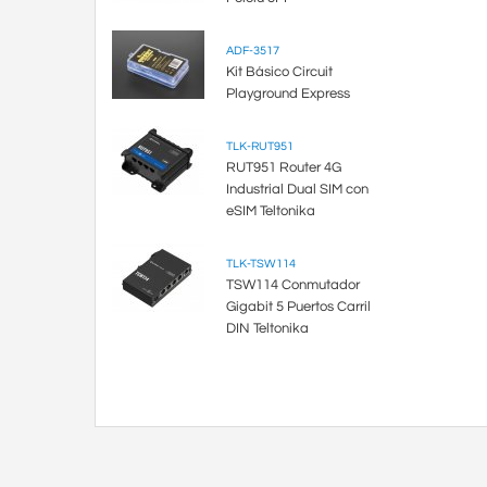
ADF-3517
Kit Básico Circuit
Playground Express
TLK-RUT951
RUT951 Router 4G
Industrial Dual SIM con
eSIM Teltonika
TLK-TSW114
TSW114 Conmutador
Gigabit 5 Puertos Carril
DIN Teltonika