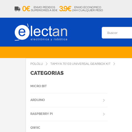
0€
3.9€
ENVIO PEDIDOS
ENVIO ECONOMICO
SUPERIORES A 80€
24H CUALQUIER PESO
POLOLU
TAMIYA 70103 UNIVERSAL GEARBOX KIT
CATEGORIAS
MICRO:BIT
ARDUINO
RASPBERRY PI
QWIIC