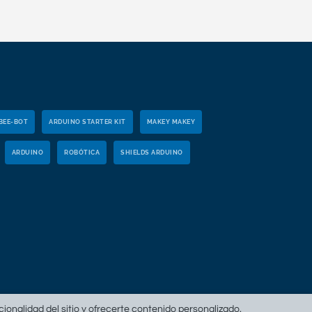
BEE-BOT
ARDUINO STARTER KIT
MAKEY MAKEY
ARDUINO
ROBÓTICA
SHIELDS ARDUINO
ncionalidad del sitio y ofrecerte contenido personalizado.