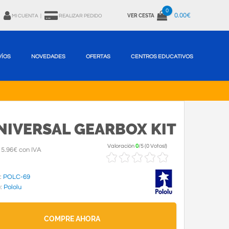
0
0.00€
VER CESTA
MI CUENTA
|
REALIZAR PEDIDO
VÍOS
NOVEDADES
OFERTAS
CENTROS EDUCATIVOS
UNIVERSAL GEARBOX KIT
Valoración
0
/
5
(
0 Votos!
)
5.96€ con IVA
:
POLC-69
e:
Pololu
COMPRE AHORA