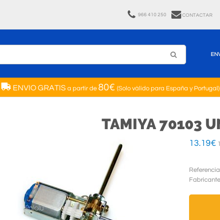
966 410 250
CONTACTAR
EN
80€
ENVIO GRATIS
a partir de
(Solo válido para España y Portugal)
TAMIYA 70103 
13.19
€
1
Referencia
Fabricant