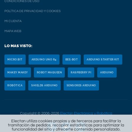
CONDICIONES DE USO
POLÍTICA DE PRIVACIDAD Y COOKIES
MI CUENTA
MAPA WEB
LO MAS VISTO:
MICRO:BIT
ARDUINO UNO R4
BEE-BOT
ARDUINO STARTER KIT
MAKEY MAKEY
ROBOT MAQUEEN
RASPBERRY PI
ARDUINO
ROBÓTICA
SHIELDS ARDUINO
SENSORES ARDUINO
Copyright © 2006-2026
Electan Electrónica y Robótica
Electan utiliza cookies propias y de terceros para facilitar la
tramitación de pedidos, recopilar estadísticas para optimizar la
funcionalidad del sitio y ofrecerte contenido personalizado.