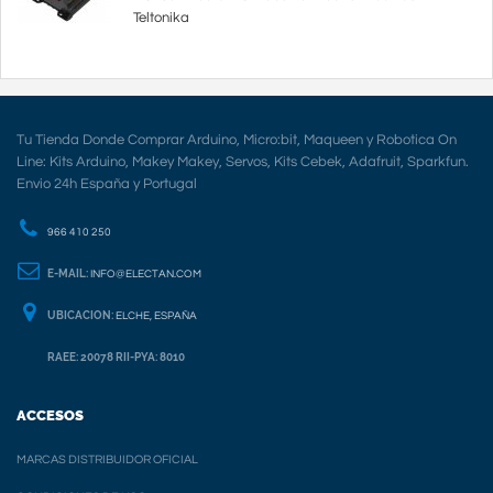
Teltonika
Tu Tienda Donde Comprar Arduino, Micro:bit, Maqueen y Robotica On
Line: Kits Arduino, Makey Makey, Servos, Kits Cebek, Adafruit, Sparkfun.
Envio 24h España y Portugal
966 410 250
E-MAIL:
INFO@ELECTAN.COM
UBICACION:
ELCHE, ESPAÑA
RAEE: 20078 RII-PYA: 8010
ACCESOS
MARCAS DISTRIBUIDOR OFICIAL