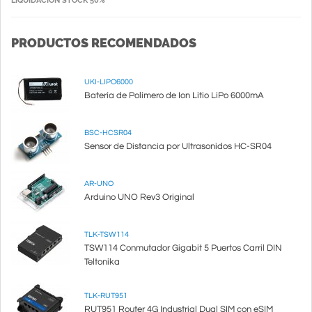
LIQUIDACIÓN STOCK 50%
PRODUCTOS RECOMENDADOS
UKI-LIPO6000
Batería de Polímero de Ion Litio LiPo 6000mA
BSC-HCSR04
Sensor de Distancia por Ultrasonidos HC-SR04
AR-UNO
Arduino UNO Rev3 Original
TLK-TSW114
TSW114 Conmutador Gigabit 5 Puertos Carril DIN
Teltonika
TLK-RUT951
RUT951 Router 4G Industrial Dual SIM con eSIM