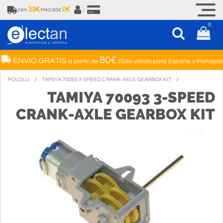
3.9€
0€
24H
MAS 80€
|
0
80€
ENVIO GRATIS
a partir de
(Solo válido para España y Portugal)
POLOLU
TAMIYA 70093 3-SPEED CRANK-AXLE GEARBOX KIT
TAMIYA 70093 3-SPEED
CRANK-AXLE GEARBOX KIT