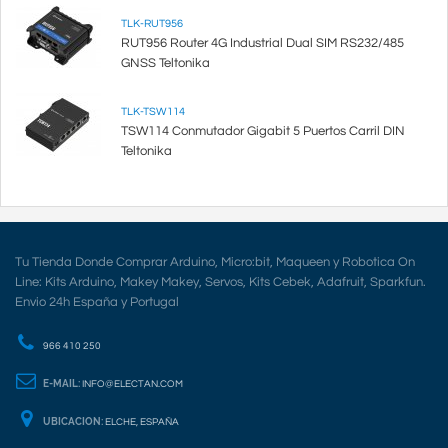
TLK-RUT956
RUT956 Router 4G Industrial Dual SIM RS232/485
GNSS Teltonika
TLK-TSW114
TSW114 Conmutador Gigabit 5 Puertos Carril DIN
Teltonika
Tu Tienda Donde Comprar Arduino, Micro:bit, Maqueen y Robotica On
Line: Kits Arduino, Makey Makey, Servos, Kits Cebek, Adafruit, Sparkfun.
Envio 24h España y Portugal
966 410 250
E-MAIL:
INFO@ELECTAN.COM
UBICACION:
ELCHE, ESPAÑA