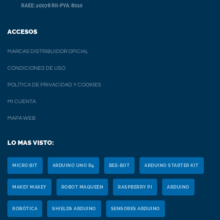
RAEE: 20078 RII-PYA: 8010
ACCESOS
MARCAS DISTRIBUIDOR OFICIAL
CONDICIONES DE USO
POLÍTICA DE PRIVACIDAD Y COOKIES
MI CUENTA
MAPA WEB
LO MAS VISTO:
MICRO:BIT
ARDUINO UNO R4
BEE-BOT
ARDUINO STARTER KIT
MAKEY MAKEY
ROBOT MAQUEEN
RASPBERRY PI
ARDUINO
ROBÓTICA
SHIELDS ARDUINO
SENSORES ARDUINO