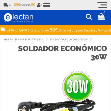
3.9€
0€
24H
MAS 80€
|
0
80€
ENVIO GRATIS
a partir de
(Solo válido para España y Portugal)
HERRAMIENTAS ELECTRÓNICA
SOLDADOR ECONÓMICO 30W
SOLDADOR ECONÓMICO
30W