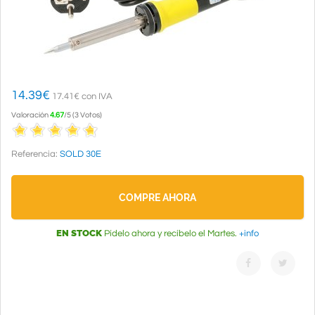
14.39
€
17.41€ con IVA
Valoración
4.67
/
5
(
3
Votos
)
Referencia:
SOLD 30E
COMPRE AHORA
EN STOCK
Pídelo ahora y recíbelo el Martes.
+info